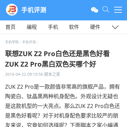
手机评测
首页
编程
手机
软件
硬件
教程
平面
服务器
手机学院
手机评测
>
>
联想ZUK Z2 Pro白色还是黑色好看
ZUK Z2 Pro黑白双色买哪个好
2016-04-22 09:10:56
脚本之家
ZUK Z2 Pro是一款颜值非常高的旗舰产品，拥有
陶瓷白、钛晶黑两种机身配色。外观设计无疑也
是这款机型的一大亮点。那么ZUK Z2 Pro白色还
是黑色好看呢？对于对机身配色要求比较严的朋
友来说，究竟如何选择呢？下面脚本之家小编通