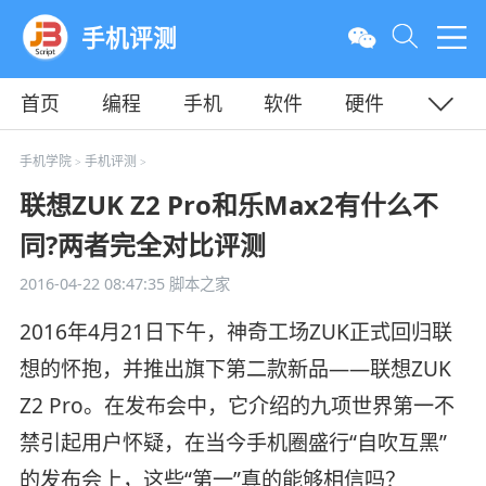
手机评测
首页
编程
手机
软件
硬件
教程
平面
服务器
手机学院
手机评测
>
>
联想ZUK Z2 Pro和乐Max2有什么不
同?两者完全对比评测
2016-04-22 08:47:35
脚本之家
2016年4月21日下午，神奇工场ZUK正式回归联
想的怀抱，并推出旗下第二款新品——联想ZUK
Z2 Pro。在发布会中，它介绍的九项世界第一不
禁引起用户怀疑，在当今手机圈盛行“自吹互黑”
的发布会上，这些“第一”真的能够相信吗？