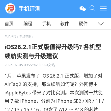
手机评测
首页
编程
手机
软件
硬件
教程
平面
服务器
手机学院
手机评测
>
>
iOS26.2.1正式版值得升级吗? 各机型
续航实测与升级建议
2026-02-05 09:22:42
iOS中文站
1月，苹果发布了 iOS 26.2.1 正式版，增加了对
AirTag2 的支持，那么续航如何呢？外网博主
iAppleBytes 带来了对比实测。本次测试一共使
用 7 款 iPhone，分别为 iPhone SE2 / XR / 11 /
12 / 13 / 15 / 16，包含了 A12 ～ A18 的芯片