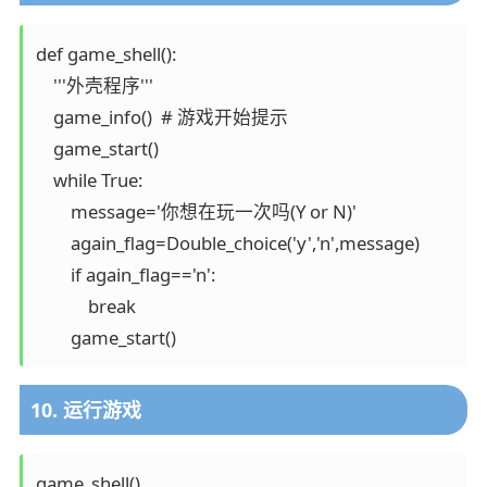
def game_shell():

    '''外壳程序'''

    game_info()  # 游戏开始提示

    game_start()

    while True:

        message='你想在玩一次吗(Y or N)'

        again_flag=Double_choice('y','n',message)

        if again_flag=='n':

            break

10. 运行游戏
game_shell()