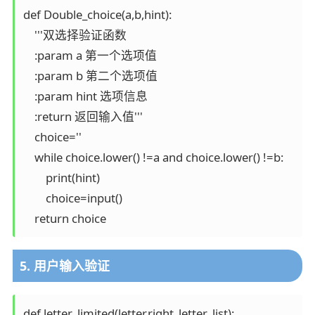
def Double_choice(a,b,hint):

    '''双选择验证函数

    :param a 第一个选项值

    :param b 第二个选项值

    :param hint 选项信息

    :return 返回输入值'''

    choice=''

    while choice.lower() !=a and choice.lower() !=b:

        print(hint)

        choice=input()

    return choice
5. 用户输入验证
def letter_limited(letter,right_letter_list):
