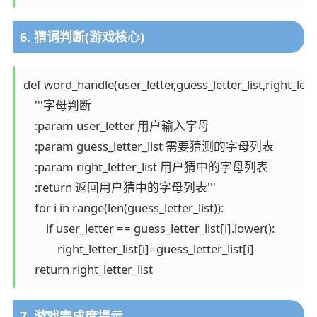
6. 猜词判断(游戏核心)
def word_handle(user_letter,guess_letter_list,right_letter
    '''字母判断

    :param user_letter 用户输入字母

    :param guess_letter_list 需要猜测的字母列表

    :param right_letter_list 用户猜中的字母列表

    :return 返回用户猜中的字母列表'''

    for i in range(len(guess_letter_list)):

        if user_letter == guess_letter_list[i].lower():

            right_letter_list[i]=guess_letter_list[i]

    return right_letter_list
7. 游戏完成度提示