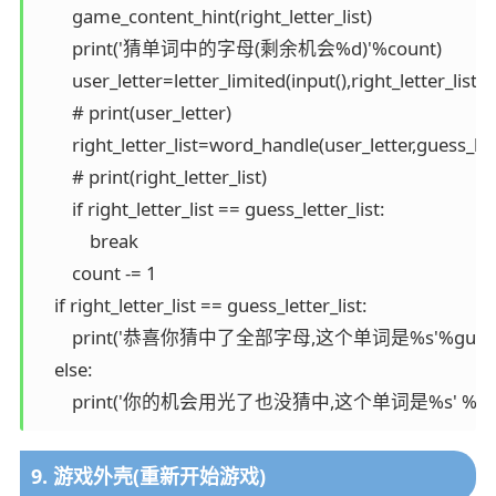
        game_content_hint(right_letter_list)

        print('猜单词中的字母(剩余机会%d)'%count)

        user_letter=letter_limited(input(),right_letter_list)

        # print(user_letter)

        right_letter_list=word_handle(user_letter,guess_lette
        # print(right_letter_list)

        if right_letter_list == guess_letter_list:

            break

        count -= 1

    if right_letter_list == guess_letter_list:

        print('恭喜你猜中了全部字母,这个单词是%s'%guess_
    else:

9. 游戏外壳(重新开始游戏)