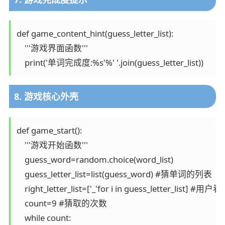
def game_content_hint(guess_letter_list):

    '''游戏界面函数'''

    print('单词完成度:%s'%' '.join(guess_letter_list))
8. 游戏核心外壳
def game_start():

    '''游戏开始函数'''

    guess_word=random.choice(word_list)

    guess_letter_list=list(guess_word) #猜单词的列表

    right_letter_list=['_'for i in guess_letter_list
    count=9 #猜取的次数

    while count:
