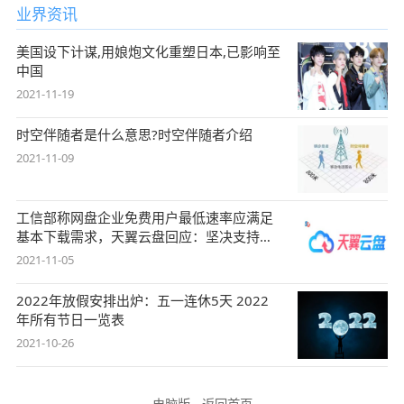
业界资讯
美国设下计谋,用娘炮文化重塑日本,已影响至
中国
2021-11-19
时空伴随者是什么意思?时空伴随者介绍
2021-11-09
工信部称网盘企业免费用户最低速率应满足
基本下载需求，天翼云盘回应：坚决支持，
始终
2021-11-05
2022年放假安排出炉：五一连休5天 2022
年所有节日一览表
2021-10-26