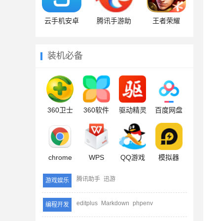
云手机安卓
腾讯手游助
王者荣耀
手
装机必备
360卫士
360软件
驱动精灵
百度网盘
chrome
WPS
QQ游戏
模拟器
腾讯助手
迅游
游戏娱乐
editplus
Markdown
phpenv
编程开发