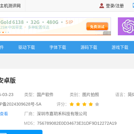
主机测评网
登录/注册
广告 商业广告，理
软件
驱动下载
字体下载
源码下载
游戏下载
 安卓版
6-03-23
类型：
国产软件
类别：
图片拍照
语言：
简
P备2024309628号-5A
评分：
查看
厂商：
深圳市嘉玥禾科技有限公司
MD5：
756789082E0D34673E31DF9D12272A19