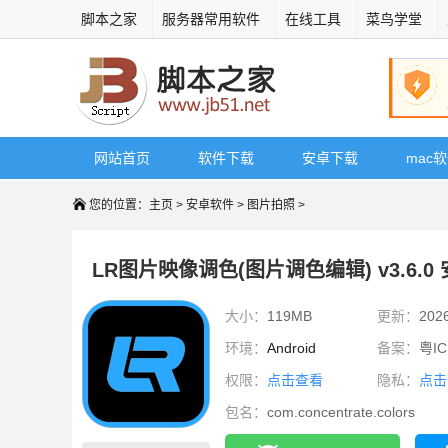
脚本之家
服务器常用软件
在线工具
菜鸟学堂
网站首页
软件下载
安卓下载
mac
您的位置：
主页
>
安卓软件
>
图片拍照
>
LR图片映像调色(图片调色编辑) v3.6.0
大小：
119MB
更新：
202
环境：
Android
备案：
粤IC
权限：
点击查看
隐私：
点击
包名：
com.concentrate.colors