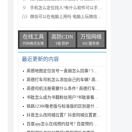
9
手机怎么定位找人?有什么软件可以手机定位找人
10
微信可以在电脑上用吗 电脑上玩微信的方法
在线工具
高防CDN
万恒网络
代码格式化等
T级 防护
IDC服务商
最近更新的内容
高德地图定位信号一直弱怎么回事? 5个实用设置方法快速解决
高德打车司机怎么添加自己的车辆? 高德绑定车辆的图文教程
高德司机注册需要什么条件? 高德打车车主注册流程
书耽怎么成为书籍粉丝用户?书耽查看充值记录全攻略
铁路12306敬老版与标准版的区别是什么? 12306敬老版切换到标准版的教程
抖音怎么改同城位置？抖音同城位置更换教程
百度app怎么在线预约挂号? 百度预约挂号就诊的图文教程