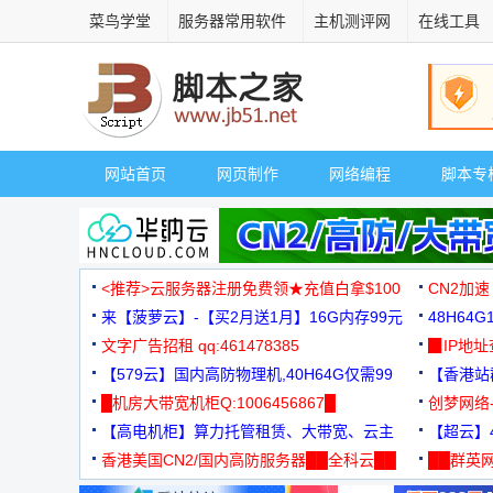
菜鸟学堂
服务器常用软件
主机测评网
在线工具
网站首页
网页制作
网络编程
脚本专
<推荐>云服务器注册免费领★充值白拿$100
CN2加速
来【菠萝云】-【买2月送1月】16G内存99元
48H64
文字广告招租 qq:461478385
3000+
▉IP地
【579云】国内高防物理机,40H64G仅需99
【香港站群
元
█机房大带宽机柜Q:1006456867█
创梦网络
【高电机柜】算力托管租赁、大带宽、云主
88元/月
【超云】4
机
香港美国CN2/国内高防服务器██全科云██
██群英网
◆◆◆