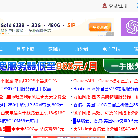
登录/注册
广告 商业广告，理
栏
脚本下载
数据库
服务器
电子书籍
 不限流 本港DDOS不黑洞CDN
ClaudeAPI：Claude稳定直连
G1TSSD G口服务器租用仅需
Hostia.io 海外自营VPS物理服务
可免费测试
址查询▉ip归属地ip风险★天天免费查
万恒网络-国内高防物理服务器，
】250个随机IP 50M带宽 800元
99元/月起
香港、美国1-10G口宿主机低至35
-西安电信骨干线路云主机16核16G
微子网络 高效、可靠的网络服务
核8G10M69元每月
█华瑞云：香港/美国vps仅需0.6元
络██◆◆◆300G高防仅需599元
★31idc★香港云服务器2核4G★
用◆