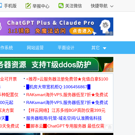
手机版
关注微信
快捷导航
举报中心
性选择
广告 商业广告，理
操作系统
网站运营
平面设计
其它
广告 商业广告，理
，企业可开票
<推荐>云服务器注册免费领★充值白拿$100
器
█机房大带宽机柜Q:1006456867█
多种配置仅
RAKsmart海外VPS,服务器低至7折★免费试
00元起
用★
RAKsmart海外VPS,服务器低至7折★免费试
解决方案
用★
【祥云网络】江苏多线BGP高防仅需399元
/天█
服务器租用/托管-域名空间/认准腾佑科技
30天免费试
▉脚本云▉ChatGPT专用服务器 最低仅需
19元/月