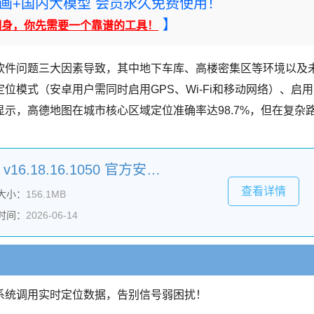
rney绘画+国内大模型 会员永久免费使用！
】
翻身，你先需要一个靠谱的工具！
软件问题三大因素导致，其中地下车库、高楼密集区等环境以及
模式（安卓用户需同时启用GPS、Wi-Fi和移动网络）、启用
示，高德地图在城市核心区域定位准确率达98.7%，但在复杂
高德地图(地图导航软件) v16.18.16.1050 官方安卓版
查看详情
大小：
156.1MB
时间：
2026-06-14
系统调用实时定位数据，告别信号弱困扰！