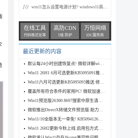
10
win11怎么设置电源计划? windows11高性能模式的设置方法
版
在线工具
高防CDN
万恒网络
代码格式化等
T级 防护
IDC服务商
2
最近更新的内容
默认每24小时创建恢复点! 微软详解win11时间点还原功能
稳
Win11 26H1 6月可选更新KB5095091推送:优化放大镜 改善装机体验
Win11六月可选更新KB5095093推送:修复回收站弹窗异常
覆盖所有符合条件的家用PC! 微软加速Win11 25H2推送
Win11预览版26300.8697搜索中原生清理Bing网页结果的教程
微软推出DirectX转储文件预览版:助力GPU崩溃诊断 将随 Win11 26H2 推送
Win11/10全版本无一幸免! KB5094126更新导致Office 崩溃/回收站异常
Win11 26H2更新今秋上线:启用包方式推送+硬件要求不变
微软承认Win11存在JScript兼容性问题已近一年:现已修复