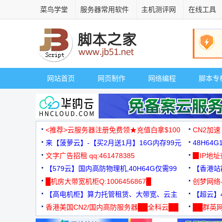
菜鸟学堂
服务器常用软件
主机测评网
在线工具
网站首页
网页制作
网络编程
脚本专
<推荐>云服务器注册免费领★充值白拿$100
CN2加速
来【菠萝云】-【买2月送1月】16G内存99元
48H64
文字广告招租 qq:461478385
3000+
▉IP地
【579云】国内高防物理机,40H64G仅需99
【香港站群
元
█机房大带宽机柜Q:1006456867█
创梦网络
【高电机柜】算力托管租赁、大带宽、云主
88元/月
【超云】4
机
香港美国CN2/国内高防服务器██全科云██
██群英网
◆◆◆