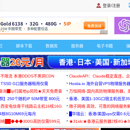
登录/注册
广告 商业广告，理
栏
脚本下载
数据库
服务器
电子书籍
 不限流 本港DDOS不黑洞CDN
ClaudeAPI：Claude稳定直连
G1TSSD G口服务器租用仅需
Hostia.io 海外自营VPS物理服务
可免费测试
址查询▉ip归属地ip风险★天天免费查
万恒网络-国内高防物理服务器，
】250个随机IP 50M带宽 800元
99元/月起
香港、美国1-10G口宿主机低至35
-西安电信骨干线路云主机16核16G
微子网络 高效、可靠的网络服务
核8G10M69元每月
█华瑞云：香港/美国vps仅需0.6元
络██◆◆◆300G高防仅需599元
★31idc★香港云服务器2核4G★
用◆