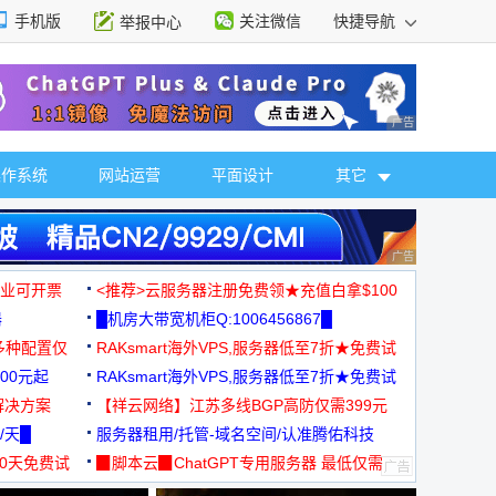
手机版
关注微信
快捷导航
举报中心
性选择
广告 商业广告，理
操作系统
网站运营
平面设计
其它
广告 商业广告，理
，企业可开票
<推荐>云服务器注册免费领★充值白拿$100
器
█机房大带宽机柜Q:1006456867█
多种配置仅
RAKsmart海外VPS,服务器低至7折★免费试
00元起
用★
RAKsmart海外VPS,服务器低至7折★免费试
解决方案
用★
【祥云网络】江苏多线BGP高防仅需399元
/天█
服务器租用/托管-域名空间/认准腾佑科技
30天免费试
▉脚本云▉ChatGPT专用服务器 最低仅需
19元/月