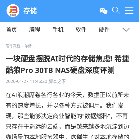
存储
首页
编程
手机
软件
硬件
教程
平面
服务器
硬件教程
存储
>
>
一块硬盘摆脱AI时代的存储焦虑! 希捷
酷狼Pro 30TB NAS硬盘深度评测
2026-01-27 11:46:20
脚本之家
在AI浪潮席卷各行各业的今天，数据正以前所未
有的速度增长，并以各种方式被调用。我们发
现，那些能够决定商业智能的“数据燃料”，不再
只存在于遥远的云端，而是越来越多地沉淀到边
缘场景的本地服务器中。这催生了对本地存储的