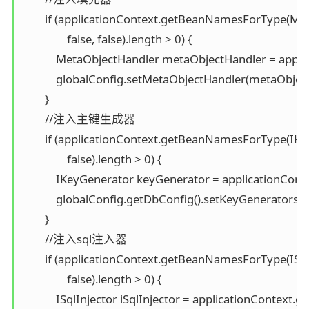
        if (applicationContext.getBeanNamesForType(Met
                false, false).length > 0) {

            MetaObjectHandler metaObjectHandler = appl
            globalConfig.setMetaObjectHandler(metaObject
        }

        //注入主键生成器

        if (applicationContext.getBeanNamesForType(IKey
                false).length > 0) {

            IKeyGenerator keyGenerator = applicationCont
            globalConfig.getDbConfig().setKeyGenerators
        }

        //注入sql注入器

        if (applicationContext.getBeanNamesForType(ISqlIn
                false).length > 0) {

            ISqlInjector iSqlInjector = applicationContext.g