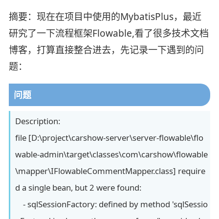
摘要：现在在项目中使用的MybatisPlus，最近
研究了一下流程框架Flowable,看了很多技术文档
博客，打算直接整合进去，先记录一下遇到的问
题：
问题
Description:
file [D:\project\carshow-server\server-flowable\flo
wable-admin\target\classes\com\carshow\flowable
\mapper\IFlowableCommentMapper.class] require
d a single bean, but 2 were found:
- sqlSessionFactory: defined by method 'sqlSessio