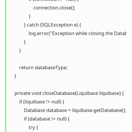
                    connection.close();

                }

            } catch (SQLException e) {

                log.error("Exception while closing the Databa
            }

        }

        return databaseType;

    }

    private void closeDatabase(Liquibase liquibase) {

        if (liquibase != null) {

            Database database = liquibase.getDatabase();

            if (database != null) {

                try {
