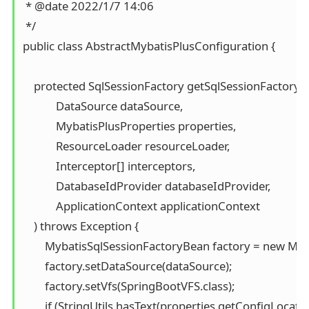
 * @date 2022/1/7 14:06

 */

public class AbstractMybatisPlusConfiguration {

    protected SqlSessionFactory getSqlSessionFactory(

            DataSource dataSource,

            MybatisPlusProperties properties,

            ResourceLoader resourceLoader,

            Interceptor[] interceptors,

            DatabaseIdProvider databaseIdProvider,

            ApplicationContext applicationContext

    ) throws Exception {

        MybatisSqlSessionFactoryBean factory = new Myb
        factory.setDataSource(dataSource);

        factory.setVfs(SpringBootVFS.class);

        if (StringUtils.hasText(properties.getConfigLocation(