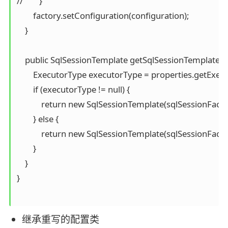
//        }

        factory.setConfiguration(configuration);

    }

    public SqlSessionTemplate getSqlSessionTemplate(S
        ExecutorType executorType = properties.getExecu
        if (executorType != null) {

            return new SqlSessionTemplate(sqlSessionFacto
        } else {

            return new SqlSessionTemplate(sqlSessionFactor
        }

    }

}

继承重写的配置类