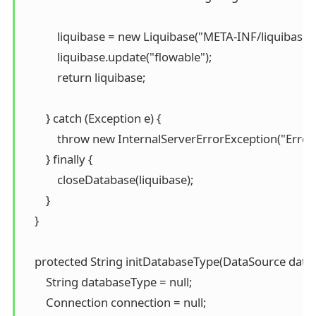
            liquibase = new Liquibase("META-INF/liquib
            liquibase.update("flowable");

            return liquibase;

        } catch (Exception e) {

            throw new InternalServerErrorException("Error 
        } finally {

            closeDatabase(liquibase);

        }

    }

    protected String initDatabaseType(DataSource dataS
        String databaseType = null;

        Connection connection = null;
