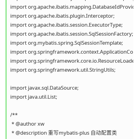
import org.apache.ibatis.mapping.DatabaseIdProvider;
import org.apache.ibatis.plugin.Interceptor;

import org.apache.ibatis.session.ExecutorType;

import org.apache.ibatis.session.SqlSessionFactory;

import org.mybatis.spring.SqlSessionTemplate;

import org.springframework.context.ApplicationConte
import org.springframework.core.io.ResourceLoader;

import org.springframework.util.StringUtils;

import javax.sql.DataSource;

import java.util.List;

/**

 * @author xw

 * @description 重写mybatis-plus 自动配置类
