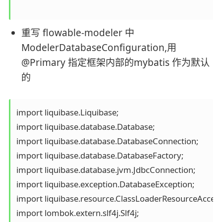
重写 flowable-modeler 中
ModelerDatabaseConfiguration,用
@Primary 指定框架内部的mybatis 作为默认
的
import liquibase.Liquibase;

import liquibase.database.Database;

import liquibase.database.DatabaseConnection;

import liquibase.database.DatabaseFactory;

import liquibase.database.jvm.JdbcConnection;

import liquibase.exception.DatabaseException;

import liquibase.resource.ClassLoaderResourceAccesso
import lombok.extern.slf4j.Slf4j;
