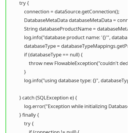
        try {

            connection = dataSource.getConnection();

            DatabaseMetaData databaseMetaData = connec
            String databaseProductName = databaseMet
            log.info("database product name: '{}'", datab
            databaseType = databaseTypeMappings.getP
            if (databaseType == null) {

                throw new FlowableException("couldn't 
            }

            log.info("using database type: {}", databaseType)
        } catch (SQLException e) {

            log.error("Exception while initializing Database 
        } finally {

            try {

                if (connection != null) {
