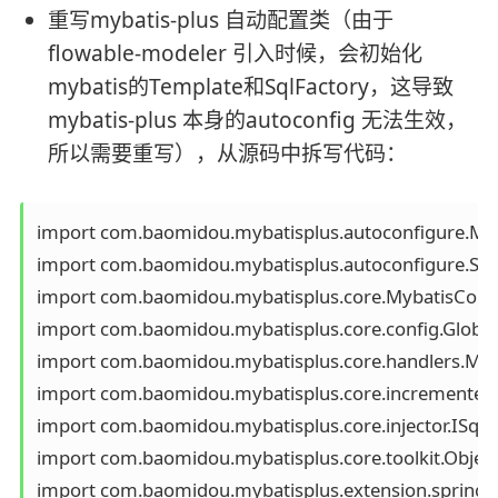
重写mybatis-plus 自动配置类（由于
flowable-modeler 引入时候，会初始化
mybatis的Template和SqlFactory，这导致
mybatis-plus 本身的autoconfig 无法生效，
所以需要重写），从源码中拆写代码：
import com.baomidou.mybatisplus.autoconfigure.Myba
import com.baomidou.mybatisplus.autoconfigure.Spr
import com.baomidou.mybatisplus.core.MybatisConfig
import com.baomidou.mybatisplus.core.config.GlobalC
import com.baomidou.mybatisplus.core.handlers.Meta
import com.baomidou.mybatisplus.core.incrementer.I
import com.baomidou.mybatisplus.core.injector.ISqlInj
import com.baomidou.mybatisplus.core.toolkit.ObjectUt
import com.baomidou.mybatisplus.extension.spring.M