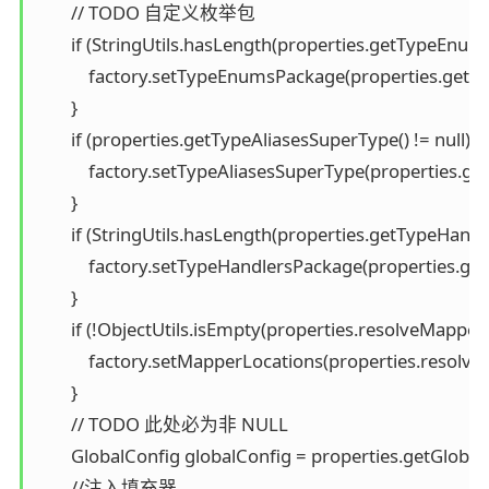
        // TODO 自定义枚举包

        if (StringUtils.hasLength(properties.getTypeEnums
            factory.setTypeEnumsPackage(properties.get
        }

        if (properties.getTypeAliasesSuperType() != null) {

            factory.setTypeAliasesSuperType(properties.g
        }

        if (StringUtils.hasLength(properties.getTypeHandl
            factory.setTypeHandlersPackage(properties.g
        }

        if (!ObjectUtils.isEmpty(properties.resolveMapperL
            factory.setMapperLocations(properties.resolv
        }

        // TODO 此处必为非 NULL

        GlobalConfig globalConfig = properties.getGlobalC
        //注入填充器
