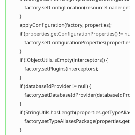
            factory.setConfigLocation(resourceLoader.get
        }

        applyConfiguration(factory, properties);

        if (properties.getConfigurationProperties() != null) 
            factory.setConfigurationProperties(properties.
        }

        if (!ObjectUtils.isEmpty(interceptors)) {

            factory.setPlugins(interceptors);

        }

        if (databaseIdProvider != null) {

            factory.setDatabaseIdProvider(databaseIdProvid
        }

        if (StringUtils.hasLength(properties.getTypeAliase
            factory.setTypeAliasesPackage(properties.getT
        }
