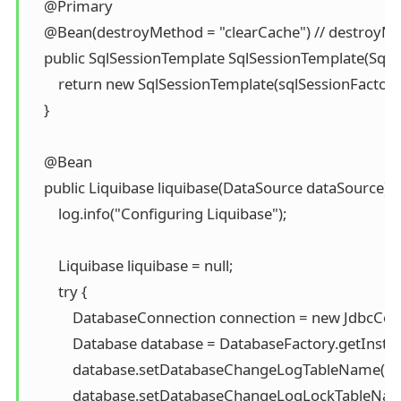
    @Primary

    @Bean(destroyMethod = "clearCache") // destroyMe
    public SqlSessionTemplate SqlSessionTemplate(SqlSe
        return new SqlSessionTemplate(sqlSessionFactory)
    }

    @Bean

    public Liquibase liquibase(DataSource dataSource) {

        log.info("Configuring Liquibase");

        Liquibase liquibase = null;

        try {

            DatabaseConnection connection = new JdbcCo
            Database database = DatabaseFactory.getIns
            database.setDatabaseChangeLogTableNam
            database.setDatabaseChangeLogLockTabl