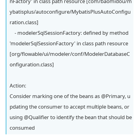
nFactory' in class path resource [com/baomidou/m
ybatisplus/autoconfigure/MybatisPlusAutoConfigu
ration.class]
- modelerSqlSessionFactory: defined by method
'modelerSqlSessionFactory' in class path resource
[org/flowable/ui/modeler/conf/ModelerDatabaseC
onfiguration.class]
Action:
Consider marking one of the beans as @Primary, u
pdating the consumer to accept multiple beans, or
using @Qualifier to identify the bean that should be
consumed