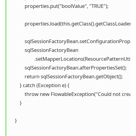
            properties.put("boolValue", "TRUE");

            properties.load(this.getClass().getClassLoad
            sqlSessionFactoryBean.setConfigurationPropert
            sqlSessionFactoryBean

                    .setMapperLocations(ResourcePatter
            sqlSessionFactoryBean.afterPropertiesSet();

            return sqlSessionFactoryBean.getObject();

        } catch (Exception e) {

            throw new FlowableException("Could not create
        }

    }
