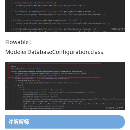
Flowable：
ModelerDatabaseConfiguration.class
注解解释