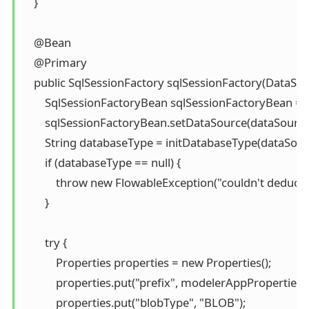
    }

    @Bean

    @Primary

    public SqlSessionFactory sqlSessionFactory(DataSou
        SqlSessionFactoryBean sqlSessionFactoryBean = 
        sqlSessionFactoryBean.setDataSource(dataSource)
        String databaseType = initDatabaseType(dataSourc
        if (databaseType == null) {

            throw new FlowableException("couldn't deduct 
        }

        try {

            Properties properties = new Properties();

            properties.put("prefix", modelerAppProperties
            properties.put("blobType", "BLOB");
