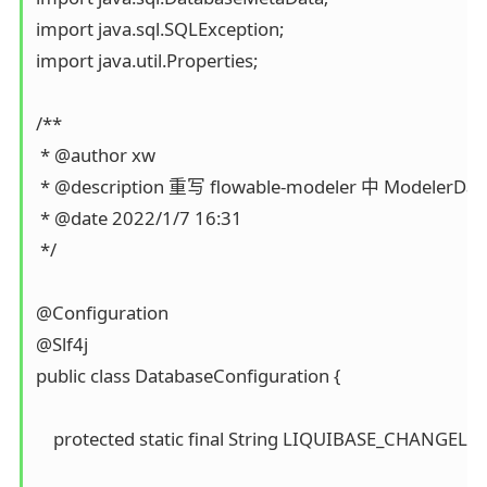
import java.sql.SQLException;

import java.util.Properties;

/**

 * @author xw

 * @description 重写 flowable-modeler 中 ModelerData
 * @date 2022/1/7 16:31

 */

@Configuration

@Slf4j

public class DatabaseConfiguration {

    protected static final String LIQUIBASE_CHANGELO