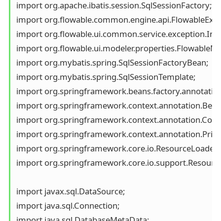
import org.apache.ibatis.session.SqlSessionFactory;

import org.flowable.common.engine.api.FlowableExcep
import org.flowable.ui.common.service.exception.Inte
import org.flowable.ui.modeler.properties.FlowableMo
import org.mybatis.spring.SqlSessionFactoryBean;

import org.mybatis.spring.SqlSessionTemplate;

import org.springframework.beans.factory.annotation
import org.springframework.context.annotation.Bean;
import org.springframework.context.annotation.Config
import org.springframework.context.annotation.Prima
import org.springframework.core.io.ResourceLoader;

import org.springframework.core.io.support.ResourceP
import javax.sql.DataSource;

import java.sql.Connection;

import java.sql.DatabaseMetaData;
