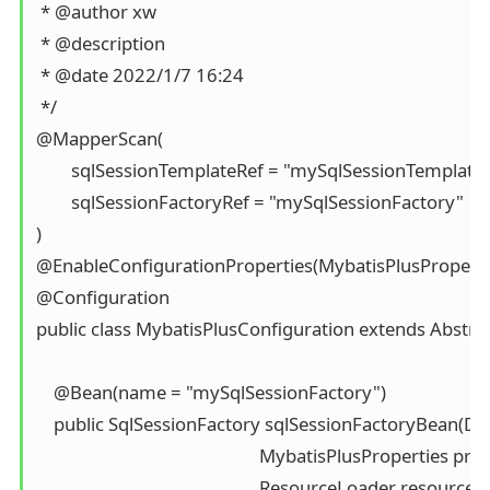
 * @author xw

 * @description

 * @date 2022/1/7 16:24

 */

@MapperScan(

        sqlSessionTemplateRef = "mySqlSessionTemplate",
        sqlSessionFactoryRef = "mySqlSessionFactory"

)

@EnableConfigurationProperties(MybatisPlusProperties
@Configuration

public class MybatisPlusConfiguration extends Abstra
    @Bean(name = "mySqlSessionFactory")

    public SqlSessionFactory sqlSessionFactoryBean(Da
                                                   MybatisPlusProperties pr
                                                   ResourceLoader resource