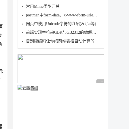
常用Mime类型汇总
；
postman中form-data、x-www-form-urlencoded、raw、bi
网页中使用Unicode字符的介绍(&#,\u等)
值
前端实现字符串GBK与GB2312的编解码(小结)
会
告别硬编码让你的前端表格自动计算的实例代码
高
元
有
广告 商业广告，理性
广告 商业广告，理性选择
器