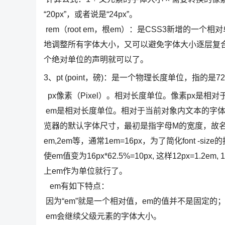
“20px”，或者说是“24px”。
rem（root em，根em）：是CSS3新增的一
地调整所有字体大小，又可以避免字体大小逐层复合
个绝对单位的声明就可以了。
3、pt (point，磅)：是一个物理长度单位，指的是72分之一
px像素（Pixel）。相对长度单位。像素px是相
em是相对长度单位。相对于当前对象内文本的字
览器的默认字体尺寸，最初是指字母M的宽度，故名e
em,2em等，通常1em=16px，为了简化font -siz
使em值变为16px*62.5%=10px, 这样12px=1.
上em作为单位就行了。
em有如下特点：
因为“em”就是一个相对值，em的值并不是固定的
em会继续父级元素的字体大小。