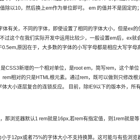
有px数值除以10，然后换上em作为单位即可。 em 的值并不是固定的
与字体有关，不同的字体，即使设置了相同的字体大小，但是ex的
不过这个在我们实际开发中运用比较少，一般设置em后，ex就
于0.5em,原因在于，大多数的字体的小写字母都是相应大写字母
是CSS3新增的一个相对单位，是root em，简写rem，这个单位
rem相对的只是HTML根元素。通过rem，既可以做到只修改根
体大小逐层复合的连锁反应。 目前，除IE9以下的版本外，所
那浏览器默认1 rem就是16px,若rem有指定值，则1rem就是等
是因为小于12px或者75%的字体大小不支持换算。这可能与有些浏览