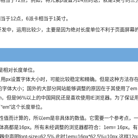
英寸相当于72点，例如，将元素p设置为24点的话，就是1英寸的三
相当于12点，6派卡相当于1英寸。
开发中，运用比较少，主要是因为绝对长度单位不利于页面屏幕
都是相对长度单位。
。用px设置字体大小时，可能比较稳定和精确。但是这种方法存
位的字体大小；国外的大部分网站能够调整的原因在于其使用了em
，rem，但是96%以上的中国网民还是喜欢使用IE浏览器。为了保证
“em”这个长度单位。
属性值而计算的，所以em是非具体的数值。它需要一个参考点，
字体高都是16px。所有未经调整的浏览器都符合：1em= 16px。有
font-size=62.5%,此时1em=16px*62.5%=10px,这样12p