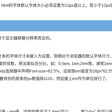
html的字体默认字体大小必须设置为12px或以上。若小于12px
是相对于显示器屏幕分辨率而言的。
文本的字体尺寸未被人为设置，则相对于浏览器的默认字体尺寸
数，用法类似百分比，如：0.5em, 1em,2em等，通常1em
dy选择器中声明Font-size=62.5%，这就使em值变为16px*62.5
 也就是说只需要将你的原来的px数值除以10，然后换上em作为单位就行了。
；
值 = em值，这样的情况下“1.4em”可以 是“14px”,也可以