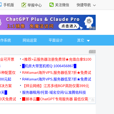
手机版
关注微信
快捷导航
举报中心
性选择
广告 商业广告，理
操作系统
网站运营
平面设计
其它
广告 商业广告，理
，企业可开票
<推荐>云服务器注册免费领★充值白拿$100
器
█机房大带宽机柜Q:1006456867█
多种配置仅
RAKsmart海外VPS,服务器低至7折★免费试
00元起
用★
RAKsmart海外VPS,服务器低至7折★免费试
解决方案
用★
【祥云网络】江苏多线BGP高防仅需399元
/天█
服务器租用/托管-域名空间/认准腾佑科技
30天免费试
▉脚本云▉ChatGPT专用服务器 最低仅需
19元/月