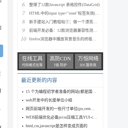
分
6
整理了12款Javascript 表格控件(DataGrid)
7
HTML中的input type="reset"标签失效(不起作用)的可能
8
新手建站入门教程帖⑦：做一个漂亮的网站就这么简单
的
9
前端开发必备：12款浏览器兼容性测试工具推荐
10
firefox浏览器中播放背景音乐的终极解决方案(chrome多
在线工具
高防CDN
万恒网络
代码格式化等
T级 防护
IDC服务商
在
最近更新的内容
用
15 个为编程初学者准备的网站(都是国外的一些网站)
web开发中的长度单位小结
网页前端开发的一些尺寸单位(px,rem单位)
一
WEB前端优化必备js/css压缩工具YUI-compressor详解与
html,css,javascript是怎样变成页面的
x