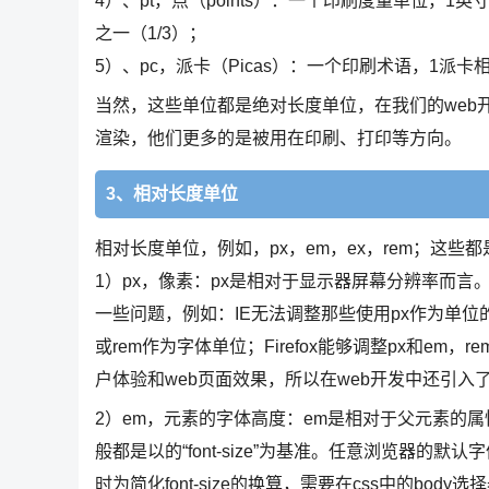
4）、pt，点（points）：一个印刷度量单位，1
之一（1/3）；
5）、pc，派卡（Picas）：一个印刷术语，1派卡
当然，这些单位都是绝对长度单位，在我们的web
渲染，他们更多的是被用在印刷、打印等方向。
3、相对长度单位
相对长度单位，例如，px，em，ex，rem；这些
1）px，像素：px是相对于显示器屏幕分辨率而言
一些问题，例如：IE无法调整那些使用px作为单
或rem作为字体单位；Firefox能够调整px和em
户体验和web页面效果，所以在web开发中还引入了
2）em，元素的字体高度：em是相对于父元素的
般都是以的“font-size”为基准。任意浏览器的默认
时为简化font-size的换算，需要在css中的body选择器中声明