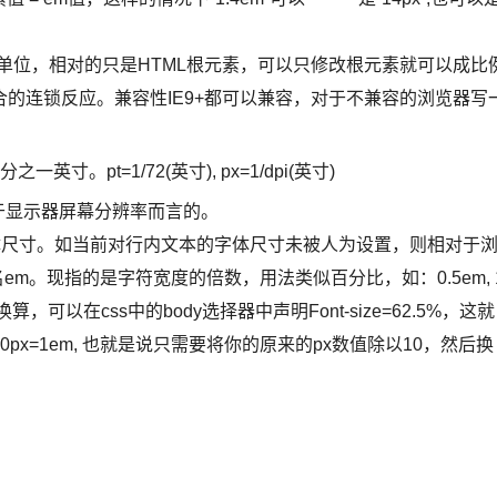
个相对单位，相对的只是HTML根元素，可以只修改根元素就可以成比
的连锁反应。兼容性IE9+都可以兼容，对于不兼容的浏览器写
英寸。pt=1/72(英寸), px=1/dpi(英寸)
对于显示器屏幕分辨率而言的。
体尺寸。如当前对行内文本的字体尺寸未被人为设置，则相对于
m。现指的是字符宽度的倍数，用法类似百分比，如：0.5em, 
e的换算，可以在css中的body选择器中声明Font-size=62.5%，这就
2em, 10px=1em, 也就是说只需要将你的原来的px数值除以10，然后换
；