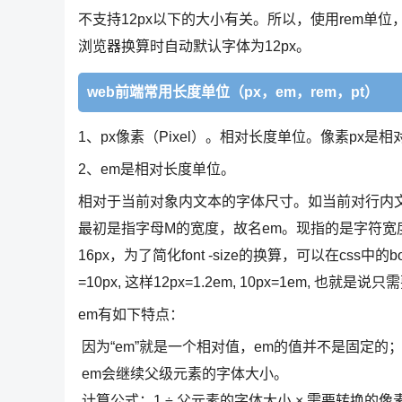
不支持12px以下的大小有关。所以，使用rem单位，
浏览器换算时自动默认字体为12px。
web前端常用长度单位（px，em，rem，pt）
1、px像素（Pixel）。相对长度单位。像素px
2、em是相对长度单位。
相对于当前对象内文本的字体尺寸。如当前对行内
最初是指字母M的宽度，故名em。现指的是字符宽度的倍
16px，为了简化font -size的换算，可以在css中的bo
=10px, 这样12px=1.2em, 10px=1em,
em有如下特点：
因为“em”就是一个相对值，em的值并不是固定的
em会继续父级元素的字体大小。
计算公式：1 ÷ 父元素的字体大小 × 需要转换的像素