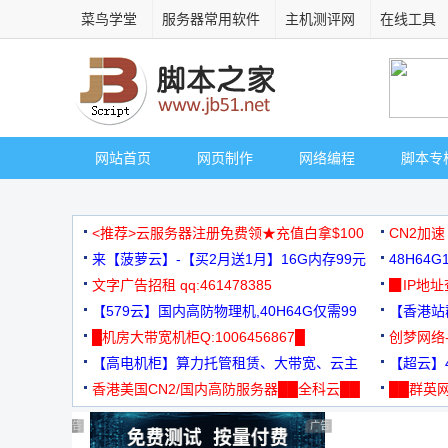
菜鸟学堂
服务器常用软件
主机测评网
在线工具
网站首页
网页制作
网络编程
脚本专
<推荐>云服务器注册免费领★充值白拿$100
CN2加速
来【菠萝云】-【买2月送1月】16G内存99元
48H64
文字广告招租 qq:461478385
3000+
▉IP地
【579云】国内高防物理机,40H64G仅需99
【香港站群
元
█机房大带宽机柜Q:1006456867█
创梦网络
【高电机柜】算力托管租赁、大带宽、云主
88元/月
【超云】4
机
香港美国CN2/国内高防服务器██全科云██
██群英网
◆◆◆
广告 商业广告，理性选择
广告 商业广告，理性选择
广告 商业广告，理性选择
广告 商业广告，理性选择