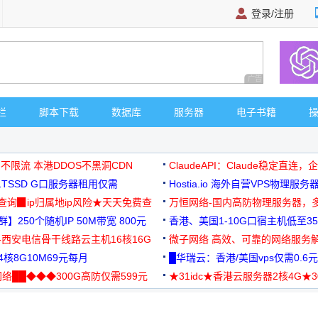
登录/注册
广告 商业广告，理
栏
脚本下载
数据库
服务器
电子书籍
 不限流 本港DDOS不黑洞CDN
ClaudeAPI：Claude稳定直连
G1TSSD G口服务器租用仅需
Hostia.io 海外自营VPS物理服务
可免费测试
址查询▉ip归属地ip风险★天天免费查
万恒网络-国内高防物理服务器，
】250个随机IP 50M带宽 800元
99元/月起
香港、美国1-10G口宿主机低至35
-西安电信骨干线路云主机16核16G
微子网络 高效、可靠的网络服务
核8G10M69元每月
█华瑞云：香港/美国vps仅需0.6元
络██◆◆◆300G高防仅需599元
★31idc★香港云服务器2核4G★
用◆