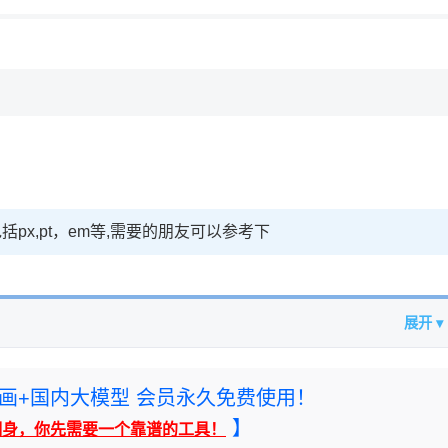
，理性选择
理性选择
px,pt，em等,需要的朋友可以参考下
展开 ▾
rney绘画+国内大模型 会员永久免费使用！
】
翻身，你先需要一个靠谱的工具！