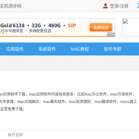
主机测评网
登录/注册
广告 商业广告，理
应用软件
系统软件
MAC教程
软件专题
c应用软件下载，mac应用软件内容包括很多：比如mac办公软件、mac开发软件、
c文件管理、mac压缩解压、mac聊天软件、mac投资理财、mac翻译软件、macu盘工
在这里免费下载。
展开全部