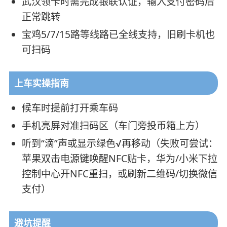
武汉领卡时需完成银联认证，输入支付密码后
正常跳转
宝鸡5/7/15路等线路已全线支持，旧刷卡机也
可扫码
上车实操指南
候车时提前打开乘车码
手机亮屏对准扫码区（车门旁投币箱上方）
听到“滴”声或显示绿色√再移动（失败可尝试：
苹果双击电源键唤醒NFC贴卡，华为/小米下拉
控制中心开NFC重扫，或刷新二维码/切换微信
支付）
避坑提醒