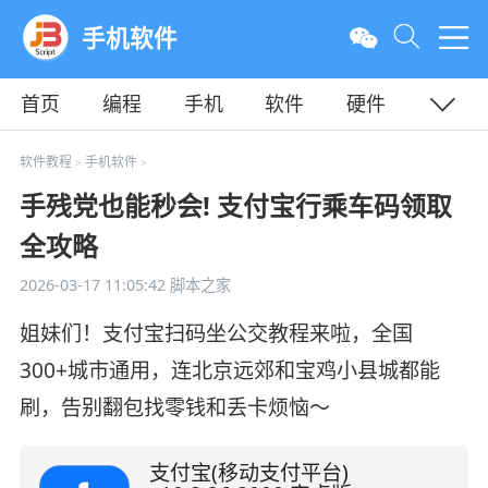
手机软件
首页
编程
手机
软件
硬件
教程
平面
服务器
软件教程
手机软件
>
>
手残党也能秒会! 支付宝行乘车码领取
全攻略
2026-03-17 11:05:42
脚本之家
姐妹们！支付宝扫码坐公交教程来啦，全国
300+城市通用，连北京远郊和宝鸡小县城都能
刷，告别翻包找零钱和丢卡烦恼～
支付宝(移动支付平台)