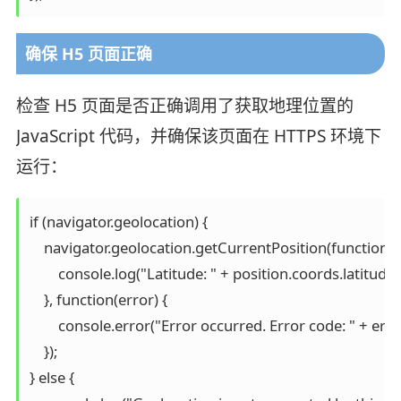
确保 H5 页面正确
检查 H5 页面是否正确调用了获取地理位置的
JavaScript 代码，并确保该页面在 HTTPS 环境下
运行：
if (navigator.geolocation) {

    navigator.geolocation.getCurrentPosition(function(po
        console.log("Latitude: " + position.coords.latitude
    }, function(error) {

        console.error("Error occurred. Error code: " + error
    });

} else {
