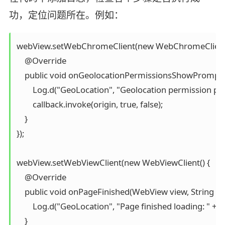
功，定位问题所在。例如：
webView.setWebChromeClient(new WebChromeClient()
    @Override

    public void onGeolocationPermissionsShowPrompt(St
        Log.d("GeoLocation", "Geolocation permission pro
        callback.invoke(origin, true, false);

    }

});

webView.setWebViewClient(new WebViewClient() {

    @Override

    public void onPageFinished(WebView view, String url)
        Log.d("GeoLocation", "Page finished loading: " + url
    }
