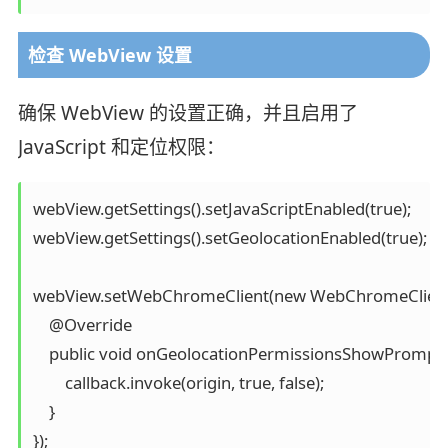
检查 WebView 设置
确保 WebView 的设置正确，并且启用了
JavaScript 和定位权限：
webView.getSettings().setJavaScriptEnabled(true);

webView.getSettings().setGeolocationEnabled(true);

webView.setWebChromeClient(new WebChromeClient()
    @Override

    public void onGeolocationPermissionsShowPrompt(St
        callback.invoke(origin, true, false);

    }
