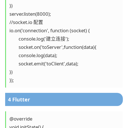
})

server.listen(8000);

//socket.io 配置

io.on('connection', function (socket) {

	console.log('建立连接');

	socket.on('toServer',function(data){

	console.log(data);

	socket.emit('toClient',data);

})

4 Flutter
@override

void initState() {
