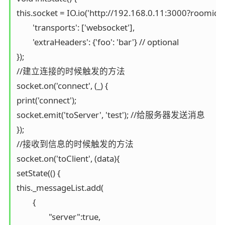
this.socket = IO.io('http://192.168.0.11:3000?roomid=1
	'transports': ['websocket'],

	'extraHeaders': {'foo': 'bar'} // optional

});

//建立连接的时候触发的方法

socket.on('connect', (_) {

print('connect');

socket.emit('toServer', 'test'); //给服务器发送消息

});

//接收到信息的时候触发的方法

socket.on('toClient', (data){

setState(() {

this._messageList.add(

	{ 

		"server":true,
