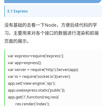
3.1 Express
没有基础的去看一下Node，方便后续代码的学
习。主要用来对各个接口的数据进行渲染和前端
页面的展示。
var express=require('express');

var app=express();

var server = require('http').Server(app);

var io = require('socket.io')(server);

app.set('view engine','ejs');

app.use(express.static('public'));

app.get('/',function(req,res){

	res.render('index');
