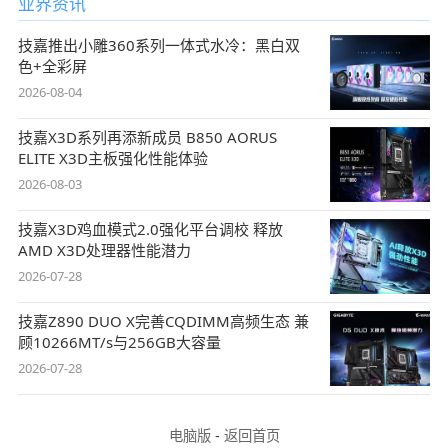
业界资讯
技嘉推出小雕360系列一体式水冷：黑白双
色+全彩屏
2026-08-04
技嘉X3D系列再添新成员 B850 AORUS
ELITE X3D主板强化性能体验
2026-08-03
技嘉X3D鸡血模式2.0强化平台调校 释放
AMD X3D处理器性能潜力
2026-07-28
技嘉Z890 DUO X完善CQDIMM高频生态 兼
顾10266MT/s与256GB大容量
2026-07-28
电脑版
-
返回首页