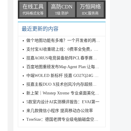
在线工具
高防CDN
万恒网络
代码格式化等
T级 防护
IDC服务商
最近更新的内容
做个地图功能有多难？一个开发者的两天，被百度地图脉
支付宝AI收重磅上线：0费率全免费，三步极速开启收款
技嘉AORUS电竞装备助阵PCL春季赛，双配置方案护航巅峰
百度地图重磅发布Map Agent Plan:让每一只"龙虾&
中端WOLED 新标杆 技嘉 GO27Q24G 全能电竞显示器性价
技嘉主板DUO X技术创风冷内存超频纪录：逼近13000MT/s
新上架｜Winstep Xtreme 专业桌面美化增强套件，限时
5款室内设计AI实测横评报告：EVAI第一
来几款微信小程序 提高移动办公效率
TreeSize：德国老牌专业级电脑磁盘空间分析与清理工具