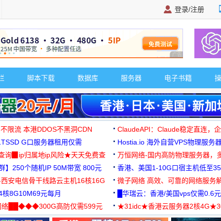
登录/注册
广告 商业广告，理
栏
脚本下载
数据库
服务器
电子书籍
 不限流 本港DDOS不黑洞CDN
ClaudeAPI：Claude稳定直连
G1TSSD G口服务器租用仅需
Hostia.io 海外自营VPS物理服务
可免费测试
址查询▉ip归属地ip风险★天天免费查
万恒网络-国内高防物理服务器，
】250个随机IP 50M带宽 800元
99元/月起
香港、美国1-10G口宿主机低至35
-西安电信骨干线路云主机16核16G
微子网络 高效、可靠的网络服务
核8G10M69元每月
█华瑞云：香港/美国vps仅需0.6元
络██◆◆◆300G高防仅需599元
★31idc★香港云服务器2核4G★
用◆