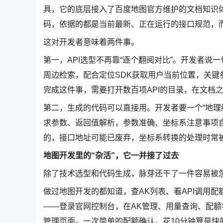
具，它的底层接入了百度地图官方维护的文档知识
码，依据的都是当前最新、正在运行的接口规范，
这对开发者意味着两件事。
第一，API选型不再靠“逐个翻阅对比”。开发者说一句
周边检索，配合定位SDK获取用户当前位置，关键参数qu
完成这件事，需要打开数百项API的目录，在文档
第二，生成的代码可以直接用。开发者要一个“地理编
求参数、返回值解析，参数准确、坐标系注意事项自
的，接口地址可能已废弃，坐标系转换的处理时常
地图开发里的“杂活”，它一并接了过去
除了技术选型和代码生成，脉芽还干了一件容易被
做过地图开发的都知道，查AK列表、看API调用
——登录官网控制台，在AK管理、用量查询、配
管理页面。一次简单的配额确认，花10分钟算是快