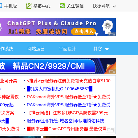
手机版
关注微信
快捷导航
举报中心
性选择
广告 商业广告，理
操作系统
网站运营
平面设计
其它
广告 商业广告，理
，企业可开票
<推荐>云服务器注册免费领★充值白拿$100
器
█机房大带宽机柜Q:1006456867█
多种配置仅
RAKsmart海外VPS,服务器低至7折★免费试
00元起
用★
RAKsmart海外VPS,服务器低至7折★免费试
解决方案
用★
【祥云网络】江苏多线BGP高防仅需399元
/天█
服务器租用/托管-域名空间/认准腾佑科技
30天免费试
▉脚本云▉ChatGPT专用服务器 最低仅需
19元/月