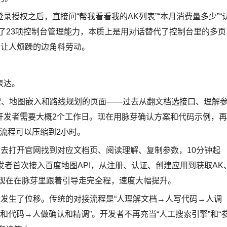
授权之后，直接问“帮我看看我的AK列表”“本月消费量多少”“
了23项控制台管理能力，本质上是用对话替代了控制台里的多页
正让人烦躁的边角料劳动。
表达。
索、地图嵌入和路线规划的页面——过去从翻文档选接口、理解
开发者需要大概2个工作日。现在用脉芽确认方案和代码示例，再
体流程可以压缩到2小时。
过去打开官网找到对应文档页、阅读理解、复制参数，10分钟起
发者首次接入百度地图API，从注册、认证、创建应用到获取AK
；现在在脉芽里跟着引导走完全程，速度大幅提升。
身发生了位移。传统的对接流程是“人理解文档→人写代码→人调
案和代码→人做确认和精调”。开发者不再充当“人工搜索引擎”和“