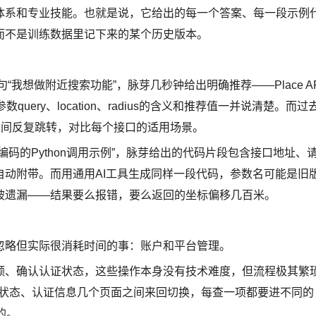
体系和专业技能。也就是说，它给出的每一个答案、每一段示例
而不是训练数据里记下来的某个历史版本。
“我想做附近搜索功能”，脉芽几秒钟给出明确推荐——Place AP
ery、location、radius的含义和推荐值一并说清楚。而过
之间反复跳转，对比每个接口的适用场景。
码的Python调用示例”，脉芽给出的代码片段包含接口地址、
动附带。而用通用AI工具生成同样一段代码，参数名可能是旧
被遗漏——结果要么报错，要么返回的坐标偏移几百米。
忽略但实际很消耗时间的事：账户和平台管理。
配额、确认认证状态，这些操作本身没有技术难度，但流程极其繁
额状态、认证信息几个页面之间来回切换，每查一项都要进不同的
的。