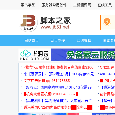
菜鸟学堂
服务器常用软件
主机测评网
在线工具
网站首页
网页制作
网络编程
脚本专
<推荐>云服务器注册免费领★充值白拿$100
CN2加速
来【菠萝云】-【买2月送1月】16G内存99元
48H64
文字广告招租 qq:461478385
3000+
▉IP地
【579云】国内高防物理机,40H64G仅需99
【香港站群
元
█机房大带宽机柜Q:1006456867█
创梦网络
【高电机柜】算力托管租赁、大带宽、云主
88元/月
【超云】4
机
香港美国CN2/国内高防服务器██全科云██
██群英网
◆◆◆