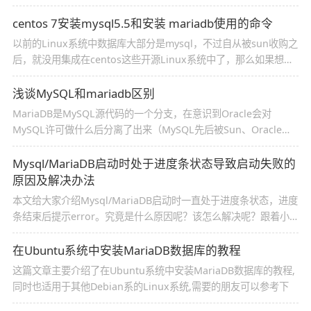
centos 7安装mysql5.5和安装 mariadb使用的命令
以前的Linux系统中数据库大部分是mysql，不过自从被sun收购之
后，就没用集成在centos这些开源Linux系统中了，那么如果想用
的话就需要自己安装了，在安装过程中肯定会用到些命令，下面通
过本篇文章给大家介绍centos 7安装mysql5.5和安装 mariadb使
浅谈MySQL和mariadb区别
用的命令
MariaDB是MySQL源代码的一个分支，在意识到Oracle会对
MySQL许可做什么后分离了出来（MySQL先后被Sun、Oracle收
购）。除了作为一个Mysql的“向下替代品”，MariaDB包括的一些
新特性使它优于MySQL。通过本篇文章给大家介绍MySQL和
Mysql/MariaDB启动时处于进度条状态导致启动失败的
mariadb区别，需要的朋友可以参考下
原因及解决办法
本文给大家介绍Mysql/MariaDB启动时一直处于进度条状态，进度
条结束后提示error。究竟是什么原因呢？该怎么解决呢？跟着小
编一起看看该如何解决此问题呢。
在Ubuntu系统中安装MariaDB数据库的教程
这篇文章主要介绍了在Ubuntu系统中安装MariaDB数据库的教程,
同时也适用于其他Debian系的Linux系统,需要的朋友可以参考下