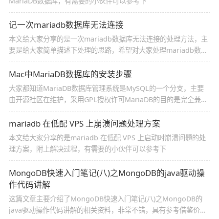
MariaDB数据库，有需要的小伙伴可以参考下
记一次mariadb数据库无法连接
本文给大家分享的是一次mariadb数据库无法连接的处理方法，主
要是给大家简单描述下处理的思路，希望对大家处理mariadb数据
库有所帮助。
Mac中MariaDB数据库的安装步骤
大家都知道MariaDB数据库管理系统是MySQL的一个分支，主要
由开源社区在维护，采用GPL授权许可MariaDB的目的是完全兼容
MySQL，包括API和命令行，使之能轻松成为MySQL的代替品。这
篇文章我们将详细介绍在Mac中安装MariaDB数据库的步骤，有需
mariadb 在低配 VPS 上崩溃问题处理方案
要可以参考学习。
本文给大家分享的是mariadb 在低配 VPS 上启动时崩溃问题的处
理方案，附上解决过程，有需要的小伙伴可以参考下
MongoDB快速入门笔记(八)之MongoDB的java驱动操
作代码讲解
这篇文章主要介绍了MongoDB快速入门笔记(八)之MongoDB的
java驱动操作代码讲解的相关资料，非常不错，具有参考借鉴价值,