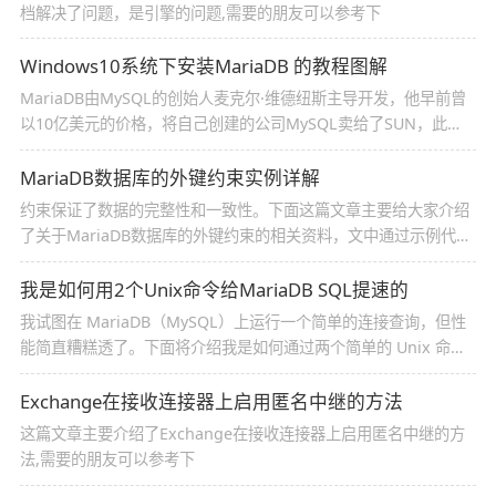
档解决了问题，是引擎的问题,需要的朋友可以参考下
Windows10系统下安装MariaDB 的教程图解
MariaDB由MySQL的创始人麦克尔·维德纽斯主导开发，他早前曾
以10亿美元的价格，将自己创建的公司MySQL卖给了SUN，此
后，随着SUN被甲骨文收购，MySQL的所有权也落入Oracle的手
中。这篇文章给大家介绍Windows10系统下安装MariaDB 的教程
MariaDB数据库的外键约束实例详解
图解，感兴趣的朋友一起看看吧
约束保证了数据的完整性和一致性。下面这篇文章主要给大家介绍
了关于MariaDB数据库的外键约束的相关资料，文中通过示例代码
介绍的非常详细，需要的朋友可以参考借鉴，下面随着小编来一起
学习学习吧
我是如何用2个Unix命令给MariaDB SQL提速的
我试图在 MariaDB（MySQL）上运行一个简单的连接查询，但性
能简直糟糕透了。下面将介绍我是如何通过两个简单的 Unix 命
令，将查询时间从 380 小时降到 12 小时以下的,需要的朋友可以参
考下
Exchange在接收连接器上启用匿名中继的方法
这篇文章主要介绍了Exchange在接收连接器上启用匿名中继的方
法,需要的朋友可以参考下