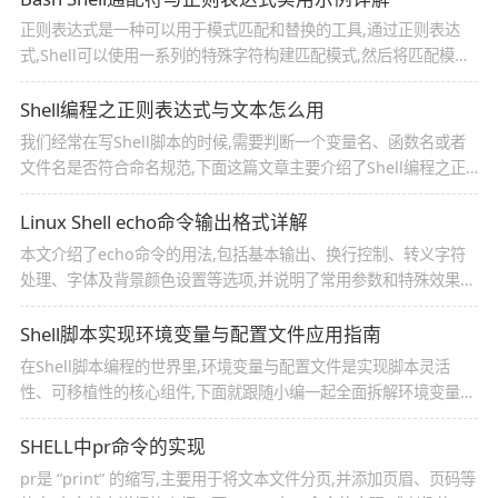
正则表达式是一种可以用于模式匹配和替换的工具,通过正则表达
式,Shell可以使用一系列的特殊字符构建匹配模式,然后将匹配模式
与待比较字符串或文件进行比较,这篇文章主要介绍了Bash Shell通
配符与正则表达式的相关资料,需要的朋友可以参考下
Shell编程之正则表达式与文本怎么用
我们经常在写Shell脚本的时候,需要判断一个变量名、函数名或者
文件名是否符合命名规范,下面这篇文章主要介绍了Shell编程之正
则表达式与文本怎么用的相关资料,文中通过代码介绍的非常详细,
需要的朋友可以参考下
Linux Shell echo命令输出格式详解
本文介绍了echo命令的用法,包括基本输出、换行控制、转义字符
处理、字体及背景颜色设置等选项,并说明了常用参数和特殊效果的
实现方法
Shell脚本实现环境变量与配置文件应用指南
在Shell脚本编程的世界里,环境变量与配置文件是实现脚本灵活
性、可移植性的核心组件,下面就跟随小编一起全面拆解环境变量与
配置文件的应用逻辑吧
SHELL中pr命令的实现
pr是 “print” 的缩写,主要用于将文本文件分页,并添加页眉、页码等