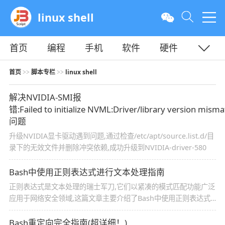
linux shell
首页
编程
手机
软件
硬件
教程
平面
服务器
首页
脚本专栏
linux shell
>>
>>
解决NVIDIA-SMI报
错:Failed to initialize NVML:Driver/library version misma
问题
升级NVIDIA显卡驱动遇到问题,通过检查/etc/apt/source.list.d/目
录下的无效文件并删除冲突依赖,成功升级到NVIDIA-driver-580
Bash中使用正则表达式进行文本处理指南
正则表达式是文本处理的瑞士军刀,它们以紧凑的模式匹配功能广泛
应用于网络安全领域,这篇文章主要介绍了Bash中使用正则表达式
进行文本处理的相关资料,文中通过代码介绍的非常详细,需要的朋
友可以参考下
Bash重定向完全指南(超详细！)