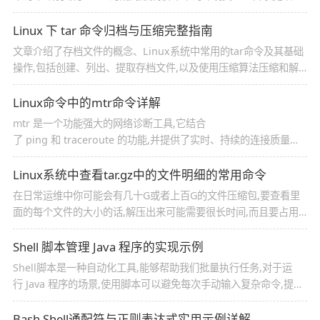
函数定义等影响永久生效,本文给大家介绍Linux source命令详解
与应用场景解析,感兴趣的朋友一起看看吧
Linux 下 tar 命令归档与压缩完整指南
文章介绍了存档文件的概念、Linux系统中常用的tar命令及其基础
操作,包括创建、列出、提取存档文件,以及使用压缩算法压缩和解
压缩存档文件,本文给大家介绍的非常详细,感兴趣的朋友跟随小编
一起看看吧
Linux命令中的mtr命令详解
mtr 是一个功能强大的网络诊断工具,它结合
了 ping 和 traceroute 的功能,并提供了实时、持续的连接质量统
计数据,这篇文章给大家介绍Linux命令中的mtr命令详解,感兴趣的
朋友跟随小编一起看看吧
Linux系统中查看tar.gz中的文件明细的常用命令
在日常运维中你可能会有几十G或者上百G的文件压缩包,要查看里
面的每个文件的大小的话,解压出来可能需要很长时间,而且要占用
大量磁盘空间和系统CPU资源,因此,不解压查看文件大小很有必要,
所以本文给大家分享了Linux查看tar.gz中的文件明细的常用命令
Shell 脚本管理 Java 程序的实现示例
Shell脚本是一种自动化工具,能够帮助我们批量执行任务,对于运
行 Java 程序的场景,使用脚本可以避免每次手动输入复杂命令,提高
效率并减少出错概率,感兴趣的可以了解一下
Bash Shell通配符与正则表达式实用示例详解