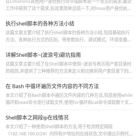
在Linux中以其他用户身份执行命令或脚本是一个常见的需求,最近
工作中碰到了这个需求,在这里简单总结一下,对linux用户身份执行
脚本或命令相关知识感兴趣的朋友跟随小编一起看看吧
执行shell脚本的各种方法小结
这篇文章主要介绍了执行shell脚本的各种方法小结,包括基础执行
方法、各种执行方式的区别、带参数执行、调试模式、环境变量控
制、输入输出重定向、后台执行、定时执行、条件执行、安全执行
方式以及高级执行技巧,感兴趣的可以了解一下
详解Shell脚本~(波浪号)避坑指南
这篇文章主要介绍了在Shell脚本中使用~波浪号表示用户家目录时
的规则,并提供了三种推荐的方法来定义和切换到用户家目录下的特
定目录,感兴趣的可以了解一下
在 Bash 中循环遍历文件内容的不同方法
本文介绍了在Bash脚本中遍历文件内容的几种方法,包括使用while
循环和read命令逐行读取文件,使用for循环和cat命令读取整个文件
内容,使用IFS变量进行单词循环,以及使用awk命令进行更高级的文
本处理,每种方法都有其适用的场景和优缺点,感兴趣的朋友跟随小
Shell脚本之网段ip在线情况
编一起看看吧
本文介绍了一种使用Shell脚本的方法,用于检测特定网段
（192.168.100.0/24）内所有IP地址的在线状态,文中通过示例代码