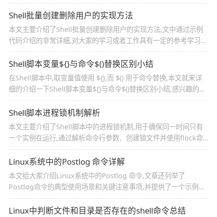
介绍的非常详细,对大家的学习或者工作具有一定的参考学习价值,
需要的朋友们下面随着小编来一起学习学习吧
Shell批量创建删除用户的实现方法
本文主要介绍了Shell批量创建删除用户的实现方法,文中通过示例
代码介绍的非常详细,对大家的学习或者工作具有一定的参考学习价
值,需要的朋友们下面随着小编来一起学习学习吧
Shell脚本变量${}与命令$()替换区别小结
在Shell脚本中,取变量值使用 ${},而 $() 用于命令替换,本文就来详
细的介绍一下Shell脚本变量${}与命令$()替换区别小结,感兴趣的可
以了解一下
Shell脚本进程锁机制解析
本文主要介绍了Shell脚本中的进程锁机制,用于确保同一时间只有
一个实例在运行,通过解析命令行参数、创建锁文件并使用flock命
令对文件描述符加锁,感兴趣的可以了解一下
Linux系统中的Postlog 命令详解
本文给大家介绍Linux系统中的Postlog 命令,文章还列举了
Postlog命令的典型使用场景和关键注意事项,并提供了一个示例脚
本模板,感兴趣的朋友跟随小编一起看看吧
Linux中判断文件和目录是否存在的shell命令总结