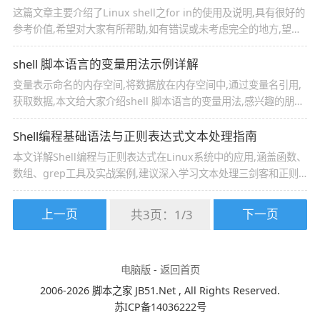
这篇文章主要介绍了Linux shell之for in的使用及说明,具有很好的
参考价值,希望对大家有所帮助,如有错误或未考虑完全的地方,望不
吝赐教
shell 脚本语言的变量用法示例详解
变量表示命名的内存空间,将数据放在内存空间中,通过变量名引用,
获取数据,本文给大家介绍shell 脚本语言的变量用法,感兴趣的朋友
跟随小编一起看看吧
Shell编程基础语法与正则表达式文本处理指南
本文详解Shell编程与正则表达式在Linux系统中的应用,涵盖函数、
数组、grep工具及实战案例,建议深入学习文本处理三剑客和正则
进阶技巧,提升系统管理效率,感兴趣的朋友跟随小编一起看看吧
上一页
下一页
共3页：
1
/
3
电脑版
-
返回首页
2006-2026 脚本之家 JB51.Net , All Rights Reserved.
苏ICP备14036222号