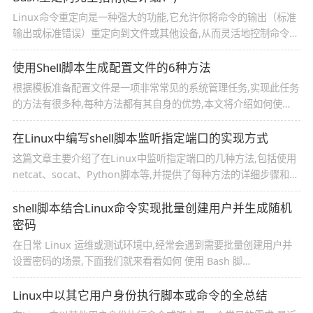
Linux命令重定向是一种强大的功能,它允许你将命令的输出（标准
输出或标准错误）重定向到文件或其他设备,从而灵活地控制命令的
输出和错误信息的处理方式,这篇文章主要介绍了Bash重定向完全
指南的相关资料,需要的朋友可以参考下
使用Shell脚本生成配置文件的6种方法
根据模板准备配置文件是一项非常常见的系统管理任务,实现此任务
的方法有很多种,每种方法都有其自身的优势,本文将介绍如何使
用 shell 脚本来完成此操作,需要的朋友可以参考下
在Linux中编写shell脚本监听指定端口的实现方式
这篇文章主要介绍了在Linux中监听指定端口的几种方法,包括使用
netcat、socat、Python脚本等,并提供了每种方法的详细步骤和示
例脚本,需要的朋友可以参考下
shell脚本结合Linux命令实现批量创建用户并生成随机
密码
在日常 Linux 运维或测试环境中,经常会遇到需要批量创建用户并
设置密码的场景,下面我们就来看看如何 使用 Bash 脚
本 + Linux 命令 批量创建 100 个用户,并将用户名和密码保存到文
本文件中吧
Linux中以其它用户身份执行脚本或命令的全总结