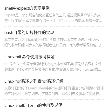
常用于运维日志分析,需注意权限与资源占用问题,本文给大家介绍
Linux中的head与tail命令及用法,感兴趣的朋友跟随小编一起看看
shell中expect的实现示例
吧
Expect是一个实现自动化交互任务的工具,通过模拟用户输入完成
交互程序执行,本文就来介绍一下shell中expect的实现,具有一定的
参考价值,感兴趣的可以了解一下
bash自带的切片操作的实现
本文主要介绍了bash自带的切片操作的实现,文中通过示例代码介
绍的非常详细,对大家的学习或者工作具有一定的参考学习价值,需
要的朋友们下面随着小编来一起学习学习吧
Linux tail 命令使用示例详解
tail命令是一个简单但功能强大的文本处理工具,特别适合查看文件
的末尾部分和实时监控文件的变化,本文给大家介绍Linux tail命令
使用示例详解,感兴趣的朋友跟随小编一起看看吧
Linux for循环之列表for循环详解
文章详细介绍了Linux shell中的for循环结构,重点分析列表for循环
的三种形式：数字列表、字符串列表、命令列表及脚本传参列表,通
过使用seq命令和跳步方式实现循环控制,并说明字符串列表的使用
方法
Linux shell之for in的使用及说明