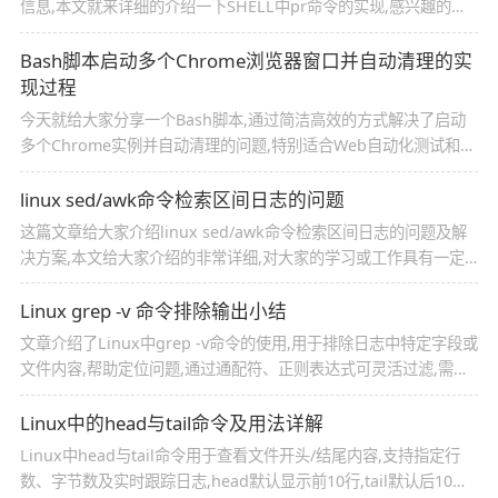
信息,本文就来详细的介绍一下SHELL中pr命令的实现,感兴趣的可
以了解一下
Bash脚本启动多个Chrome浏览器窗口并自动清理的实
现过程
今天就给大家分享一个Bash脚本,通过简洁高效的方式解决了启动
多个Chrome实例并自动清理的问题,特别适合Web自动化测试和多
窗口展示场景,通过设置alias,用户可以瞬间完成操作,无需复杂的配
置,希望这篇补充内容能为开发者和测试人员提供更清晰、更实用的
linux sed/awk命令检索区间日志的问题
脚本参考！
这篇文章给大家介绍linux sed/awk命令检索区间日志的问题及解
决方案,本文给大家介绍的非常详细,对大家的学习或工作具有一定
的参考借鉴价值,需要的朋友参考下吧
Linux grep -v 命令排除输出小结
文章介绍了Linux中grep -v命令的使用,用于排除日志中特定字段或
文件内容,帮助定位问题,通过通配符、正则表达式可灵活过滤,需注
意匹配模式简洁性及搜索范围选择,提升日志分析效率,感兴趣的朋
友跟随小编一起看看吧
Linux中的head与tail命令及用法详解
Linux中head与tail命令用于查看文件开头/结尾内容,支持指定行
数、字节数及实时跟踪日志,head默认显示前10行,tail默认后10行,