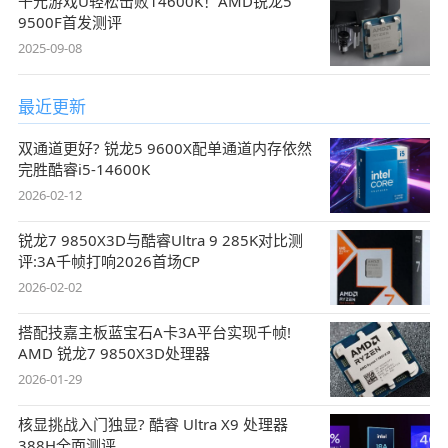
千元游戏U轻松击败14600K！AMD锐龙5
9500F首发测评
2025-09-08
最近更新
双通道更好? 锐龙5 9600X配单通道内存依然
完胜酷睿i5-14600K
2026-02-12
锐龙7 9850X3D与酷睿Ultra 9 285K对比测
评:3A千帧打响2026首场CP
2026-02-02
搭配技嘉主板蓝宝石A卡3A平台实现千帧!
AMD 锐龙7 9850X3D处理器
2026-01-29
核显挑战入门独显? 酷睿 Ultra X9 处理器
388H全面测评