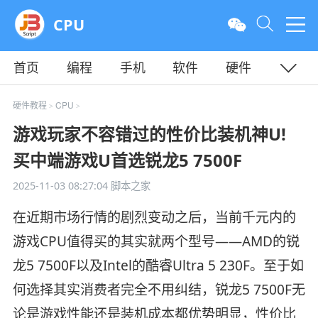
CPU
首页
编程
手机
软件
硬件
教程
平面
服务器
硬件教程
CPU
>
>
游戏玩家不容错过的性价比装机神U!
买中端游戏U首选锐龙5 7500F
2025-11-03 08:27:04
脚本之家
在近期市场行情的剧烈变动之后，当前千元内的
游戏CPU值得买的其实就两个型号——AMD的锐
龙5 7500F以及Intel的酷睿Ultra 5 230F。至于如
何选择其实消费者完全不用纠结，锐龙5 7500F无
论是游戏性能还是装机成本都优势明显，性价比