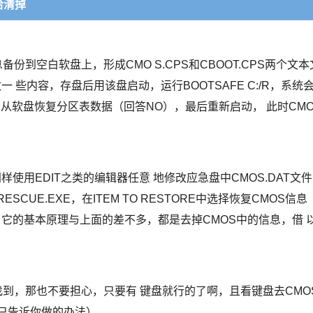
给清掉
息备份到空白软盘上，形成CMO S.CPS和CBOOT.CPS两个文本
一 些内容，存盘后用该盘启动，运行BOOTSAFE C:/R，系统
否从软盘恢复分区表数据（回答NO），最后重新启动， 此时CM
样使用EDIT之类的编辑器任意 地修改应急盘中CMOS.DAT文件
UE.EXE，在ITEM TO RESTORE中选择恢复CMOS信息
启动，它的基本原理与上面的差不多，都是去掉CMOS中的信息，借 
找到，那也不要担心，只要有 键盘就行的了啊，且看键盘去CMO
只告诉你做的办法）