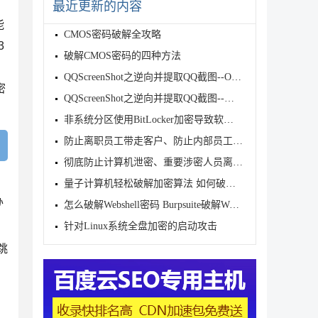
最近更新的内容
能
CMOS密码破解全攻略
3
破解CMOS密码的四种方法
字
QQScreenShot之逆向并提取QQ截图--OCR和其他功能
密
QQScreenShot之逆向并提取QQ截图--基本功能
非系统分区使用BitLocker加密导致软件无法安装的解决
防止离职员工带走客户、防止内部员工泄密、避免华为员
彻底防止计算机泄密、重要涉密人员离职泄密、涉密人员
量子计算机轻松破解加密算法 如何破解加密算法?
办
怎么破解Webshell密码 Burpsuite破解Webshell密码图文
针对Linux系统全盘加密的启动攻击
跳