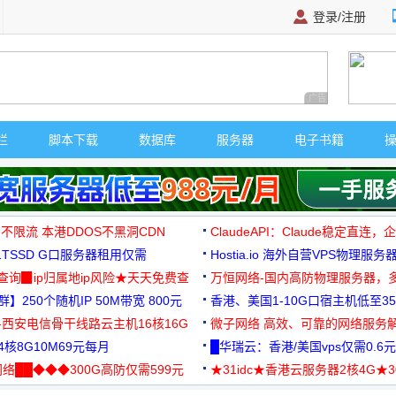
登录/注册
广告 商业广告，理
栏
脚本下载
数据库
服务器
电子书籍
 不限流 本港DDOS不黑洞CDN
ClaudeAPI：Claude稳定直连
G1TSSD G口服务器租用仅需
Hostia.io 海外自营VPS物理服务
可免费测试
址查询▉ip归属地ip风险★天天免费查
万恒网络-国内高防物理服务器，
】250个随机IP 50M带宽 800元
99元/月起
香港、美国1-10G口宿主机低至35
-西安电信骨干线路云主机16核16G
微子网络 高效、可靠的网络服务
核8G10M69元每月
█华瑞云：香港/美国vps仅需0.6元
络██◆◆◆300G高防仅需599元
★31idc★香港云服务器2核4G★
用◆