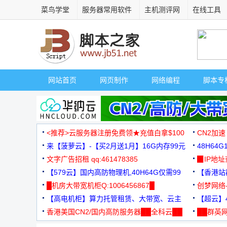
菜鸟学堂
服务器常用软件
主机测评网
在线工具
网站首页
网页制作
网络编程
脚本专
<推荐>云服务器注册免费领★充值白拿$100
CN2加速
来【菠萝云】-【买2月送1月】16G内存99元
48H64
文字广告招租 qq:461478385
3000+
▉IP地
【579云】国内高防物理机,40H64G仅需99
【香港站群
元
█机房大带宽机柜Q:1006456867█
创梦网络
【高电机柜】算力托管租赁、大带宽、云主
88元/月
【超云】4
机
香港美国CN2/国内高防服务器██全科云██
██群英网
◆◆◆