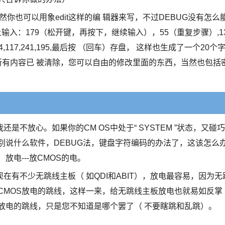
（当然你也可以用象edit这样的编 辑器来写，不过DEBUG没有怎么
上输入：179（松开键，再按下，继续输入），55（重复步骤）,1
,128,251,64,117,241,195,最后按 （回车）存盘， 这样也生成了一个20个
S中所有内容已 被清除，您可以自由的修改里面的东西，当然也包括
不放心。如果你的CM OS中处于“ SYSTEM ”状态，又碰巧
别说什么软件，DEBUG法，键盘字符编码的办法了，这该怎么
放电---放CMOS的电。
有不少无跳线主板（ 如QDI和ABIT），放电最容易，因为无
CMOS放电的跳线，这样一来，给无跳线主板放电也就易如反掌
S放电的跳线，只是您不知道是哪个罢了（ 不要瞎跳和乱跳）。