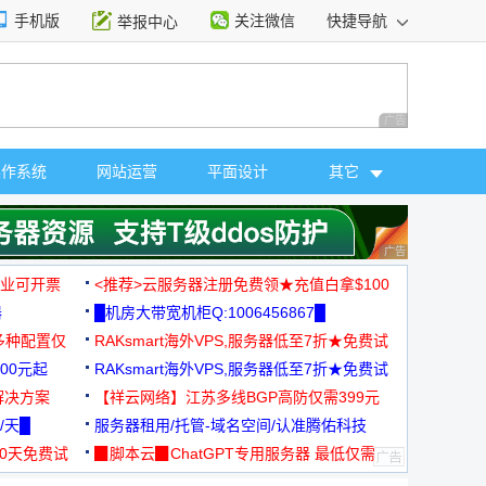
手机版
关注微信
快捷导航
举报中心
性选择
广告 商业广告，理
操作系统
网站运营
平面设计
其它
广告 商业广告，理
，企业可开票
<推荐>云服务器注册免费领★充值白拿$100
器
█机房大带宽机柜Q:1006456867█
多种配置仅
RAKsmart海外VPS,服务器低至7折★免费试
00元起
用★
RAKsmart海外VPS,服务器低至7折★免费试
解决方案
用★
【祥云网络】江苏多线BGP高防仅需399元
/天█
服务器租用/托管-域名空间/认准腾佑科技
30天免费试
▉脚本云▉ChatGPT专用服务器 最低仅需
19元/月