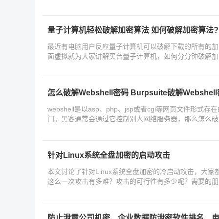
量子计算机轻松破解加密算法 如何破解加密算法?
最近有电脑用户反应量子计算机可以破解下载的所有的加
面虚拟就为大家讲解买台量子计算机，如何分分钟破解加
怎么破解Webshell密码 Burpsuite破解Websh
webshell是以asp、php、jsp或者cgi等网页文件
门。黑客通常会通过它控制别人网络服务器，那么怎么破解w
针对Linux系统全盘加密的启动攻击
本文讨论了针对Linux系统全盘加密的冷启动攻击，大
这么一次攻击有多难？攻击的可行性有多少呢？需要的朋
防止泄露公司机密、企业数据防泄密软件排名、