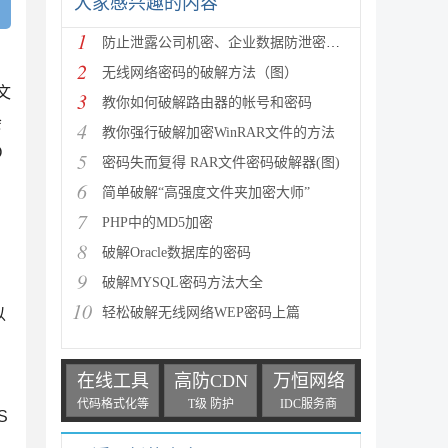
大家感兴趣的内容
1
防止泄露公司机密、企业数据防泄密软件排名、电脑文件
2
无线网络密码的破解方法（图）
文
3
教你如何破解路由器的帐号和密码
会
4
教你强行破解加密WinRAR文件的方法
O
5
密码失而复得 RAR文件密码破解器(图)
6
简单破解“高强度文件夹加密大师”
7
PHP中的MD5加密
8
破解Oracle数据库的密码
9
破解MYSQL密码方法大全
10
轻松破解无线网络WEP密码上篇
以
在线工具
高防CDN
万恒网络
代码格式化等
T级 防护
IDC服务商
S