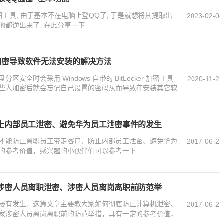
工具, 由于基本不在电脑上登QQ了, 于是就想将其提取出
2023-02-0
他都逆出来了, 在此分享一下
er加密导致软件无法安装的解决方法
全时会采用 Windows 自带的 BitLocker 加密工具
2020-11-2
些人加密后就会忘记自己设置的密码从而导致在安装其它软
止内部员工泄密、避免华为员工泄密事件的发生
才能防止离职员工带走客户、防止内部员工泄密、避免华为
2017-06-2
的参考价值，感兴趣的小伙伴们可以参考一下
涉密人员离职泄密、涉密人员离岗离职前防范举
屡有发生，这篇文章主要教大家如何彻底防止计算机泄密、
2017-06-2
家涉密人员离岗离职前的防范举措，具有一定的参考价值，