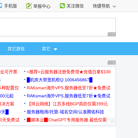
手机版
关注微信
快捷导航
举报中心
性选择
广告 商业广告，理
其它游戏
其它
广告 商业广告，理
，企业可开票
<推荐>云服务器注册免费领★充值白拿$100
器
█机房大带宽机柜Q:1006456867█
多种配置仅
RAKsmart海外VPS,服务器低至7折★免费试
00元起
用★
RAKsmart海外VPS,服务器低至7折★免费试
解决方案
用★
【祥云网络】江苏多线BGP高防仅需399元
/天█
服务器租用/托管-域名空间/认准腾佑科技
30天免费试
▉脚本云▉ChatGPT专用服务器 最低仅需
19元/月