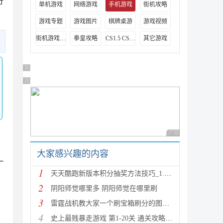
奇
单机游戏
网络游戏
手机游戏
街机攻略
游戏专题
游戏图片
棋牌桌游
游戏视频
街机游戏出招表
拳皇攻略
CS1.5 CS1.6攻略
其它游戏
广告 商业广告，理性选择
广告 商业广告，理性选择
广告 商业广告，理性
大家感兴趣的内容
一
1
天天酷跑新版本积分抽奖方法技巧_1.0.8.0版新人物新坐
2
阴阳师觉哪里多 阴阳师觉在哪里刷
3
雷霆战机教大家一个刷宝箱刷分的图文教程
4
史上最贱暴走游戏 第1-20关 通关攻略(图文详解)