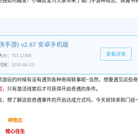
奇遇如何触发？小编这里为大家带来了蜀门手游神物志、妖魔书
手游) v2.87 安卓手机版
查看详情
大小：
751.11MB
时间：
2026-06-23
常游玩的时候有没有遇到各种奇闻轶事呢~当然，想要遇见这些奇
可
，只有激活线索后才可获得开启奇遇的条件。
发，想了解这些奇遇事件的开启达成方式吗，今天就快来和门叔
神物志
棺心往生