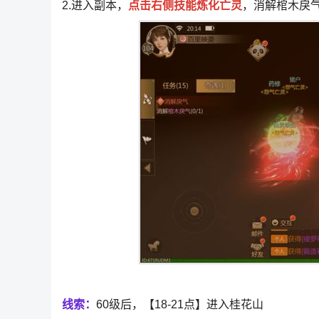
2.进入副本，
点击右侧技能炼化亡灵
，消解棺木戾
线索：
60级后，【18-21点】进入桂花山