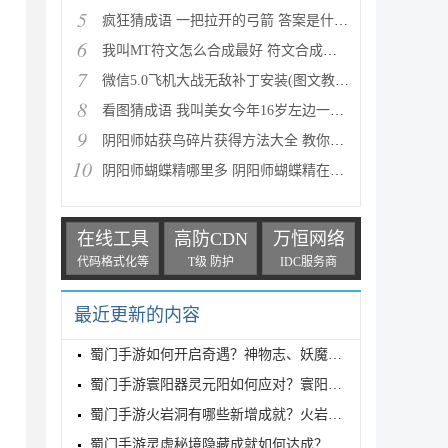
5
疯狂猜成语 一把拉开的弓箭 答案是什么成语
6
我叫MT符文怎么合成最好 符文合成攻略推荐
7
微信5.0飞机大战无敌补丁安装(图文教程) 高分攻略
8
看图猜成语 我叫美女今年16岁左边一个女人 答案是什么
9
阴阳师姑获鸟碎片获得方法大全 教你如何快速获得姑获
10
阴阳师蝴蝶精哪里多 阴阳师蝴蝶精在哪里刷
在线工具
高防CDN
万恒网络
代码格式化等
T级 防护
IDC服务商
最近更新的内容
蜀门手游如何开启奇遇？神物志、妖魔书奇遇系统玩法攻
蜀门手游寰阳器灵元阳如何应对？寰阳器灵元阳玩法攻略
蜀门手游火岩洞有哪些新增成就？火岩洞新增成就达成攻
蜀门手游灵虚秘境隐藏成就如何达成？灵虚秘境隐藏成就