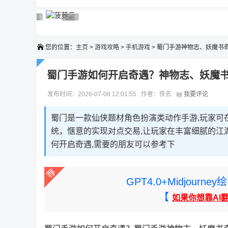
广告 商业广告，理性选择
广告 商业广告，理性选择
广告 商业广告，理性选择
广告 商业广告，理性选择
广告 商业广告，理性选择
您的位置：
主页
>
游戏攻略
>
手机游戏
> 蜀门手游神物志、妖魔书
蜀门手游如何开启奇遇？神物志、妖魔
发布时间：2026-07-08 12:01:55 作者：佚名
我要评论
蜀门是一款仙侠题材角色扮演类动作手游,玩家可
统，惬意的实现对点交易,让玩家在丰富细腻的江
何开启奇遇,需要的朋友可以参考下
GPT4.0+Midjou
【
如果你想靠AI