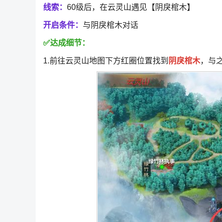
线索：
60级后，在云灵山遇见【阴戾棺木】
开启条件：
与阴戾棺木对话
✅达成细节：
1.前往云灵山地图下方红圈位置找到
阴戾棺木
，与