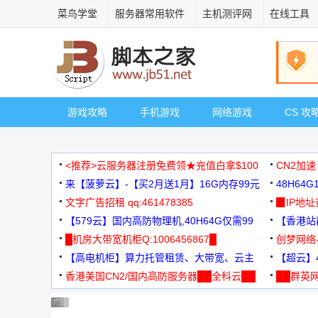
菜鸟学堂
服务器常用软件
主机测评网
在线工具
游戏攻略
手机游戏
网络游戏
CS 攻
<推荐>云服务器注册免费领★充值白拿$100
CN2加速
来【菠萝云】-【买2月送1月】16G内存99元
48H64
文字广告招租 qq:461478385
3000+
▉IP地
【579云】国内高防物理机,40H64G仅需99
【香港站群
元
█机房大带宽机柜Q:1006456867█
创梦网络
【高电机柜】算力托管租赁、大带宽、云主
88元/月
【超云】4
机
香港美国CN2/国内高防服务器██全科云██
██群英网
◆◆◆
广告 商业广告，理性选择
广告 商业广告，理性选择
广告 商业广告，理性选择
广告 商业广告，理性选择
广告 商业广告，理性选择