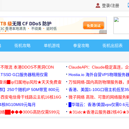
登录/注册
广告 商业广告，理
略
街机攻略
单机游戏
拳皇攻略
街机出招表
 不限流 本港DDOS不黑洞CDN
ClaudeAPI：Claude稳定直连
G1TSSD G口服务器租用仅需
Hostia.io 海外自营VPS物理服务
可免费测试
址查询▉ip归属地ip风险★天天免费查
万恒网络-国内高防物理服务器，
】250个随机IP 50M带宽 800元
99元/月起
香港、美国1-10G口宿主机低至35
-西安电信骨干线路云主机16核16G
微子网络 高效、可靠的网络服务
核8G10M69元每月
█华瑞云：香港/美国vps仅需0.6元
络██◆◆◆300G高防仅需599元
★31idc★香港云服务器2核4G★
用◆