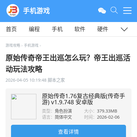
手机游戏
首页
编程
手机
软件
硬件
教程
平面
服务器
游戏攻略
手机游戏
>
>
原始传奇帝王出巡怎么玩？帝王出巡活
动玩法攻略
2026-04-05 10:19:48
脚本之家
原始传奇1.76复古经典版(传奇手
游) v1.9.748 安卓版
类型：
角色扮演
大小：
379.33MB
语言：
简体中文
时间：
2026-02-06
查看详情