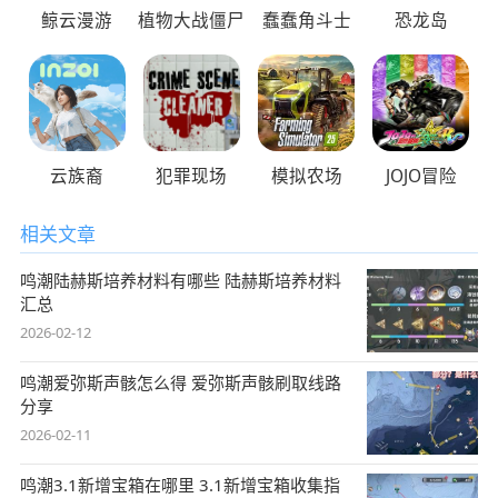
鲸云漫游
植物大战僵尸
蠢蠢角斗士
恐龙岛
云族裔
犯罪现场
模拟农场
JOJO冒险
相关文章
鸣潮陆赫斯培养材料有哪些 陆赫斯培养材料
汇总
2026-02-12
鸣潮爱弥斯声骸怎么得 爱弥斯声骸刷取线路
分享
2026-02-11
鸣潮3.1新增宝箱在哪里 3.1新增宝箱收集指