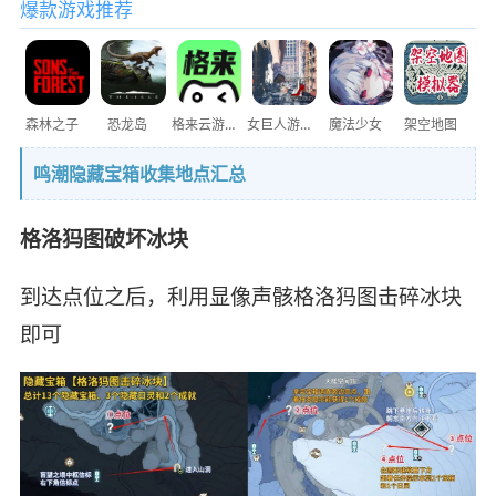
爆款游戏推荐
森林之子
恐龙岛
格来云游戏
女巨人游乐场
魔法少女
架空地图
鸣潮隐藏宝箱收集地点汇总
格洛犸图破坏冰块
到达点位之后，利用显像声骸格洛犸图击碎冰块
即可