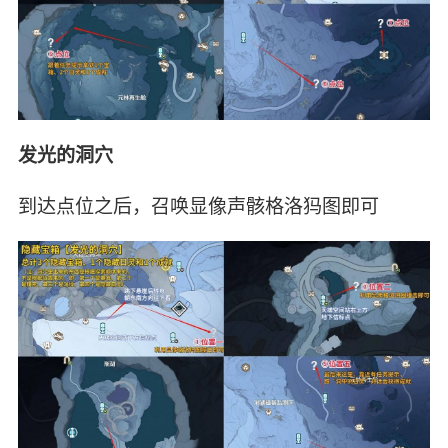
发光的洞穴
到达点位之后，召唤显像声骸格洛犸图即可