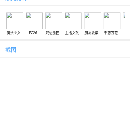
FC26
魔法少女
咒语旅团
主播女孩
朋友收集
千恋万花
交
截图