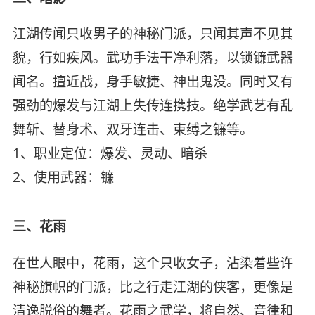
江湖传闻只收男子的神秘门派，只闻其声不见其
貌，行如疾风。武功手法干净利落，以锁镰武器
闻名。擅近战，身手敏捷、神出鬼没。同时又有
强劲的爆发与江湖上失传连携技。绝学武艺有乱
舞斩、替身术、双牙连击、束缚之镰等。
1、职业定位：爆发、灵动、暗杀
2、使用武器：镰
三、花雨
在世人眼中，花雨，这个只收女子，沾染着些许
神秘旗帜的门派，比之行走江湖的侠客，更像是
清逸脱俗的舞者。花雨之武学，将自然、音律和