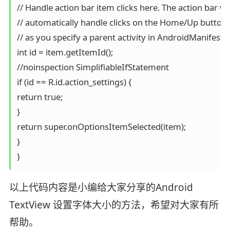
// Handle action bar item clicks here. The action bar will
// automatically handle clicks on the Home/Up button, 
// as you specify a parent activity in AndroidManifest.x
int id = item.getItemId();

//noinspection SimplifiableIfStatement

if (id == R.id.action_settings) {

return true;

}

return super.onOptionsItemSelected(item);

}

}
以上代码内容是小编给大家分享的Android
TextView 设置字体大小的方法，希望对大家有所
帮助。