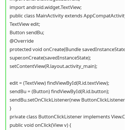
import android.widget.TextView;

public class MainActivity extends AppCompatActivity {

TextView edit;

Button sendBu;

@Override

protected void onCreate(Bundle savedInstanceState) {

super.onCreate(savedInstanceState);

setContentView(R.layout.activity_main);

edit = (TextView) findViewById(R.id.textView);

sendBu = (Button) findViewById(R.id.button);

sendBu.setOnClickListener(new ButtonClickListener());
}

private class ButtonClickListener implements View.OnCl
public void onClick(View v) {
