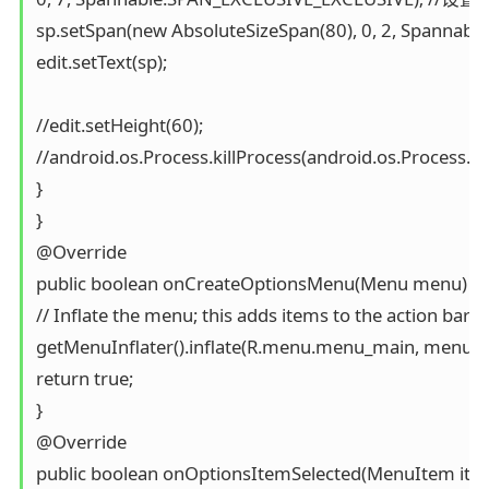
sp.setSpan(new AbsoluteSizeSpan(80), 0, 2, Span
edit.setText(sp);

//edit.setHeight(60);

//android.os.Process.killProcess(android.os.Process.myP
}

}

@Override

public boolean onCreateOptionsMenu(Menu menu) {

// Inflate the menu; this adds items to the action bar if i
getMenuInflater().inflate(R.menu.menu_main, menu);

return true;

}

@Override

public boolean onOptionsItemSelected(MenuItem item)