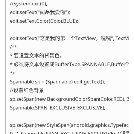
//System.exit(0);

edit.setText("闫磊我爱你");

edit.setTextColor(Color.BLUE);

edit.setText("这是我的第一个TextView，嘿嘿", TextView.B
/**

* 要设置文本的背景色，

* 必须将文本设置成BufferType.SPANNABLE,BufferType.
*/

Spannable sp = (Spannable) edit.getText();

//设置红色背景

sp.setSpan(new BackgroundColorSpan(Color.RED), 3, 8,
Spannable.SPAN_EXCLUSIVE_EXCLUSIVE);

sp.setSpan(new StyleSpan(android.graphics.Typeface.
0, 7, Spannable.SPAN_EXCLUSIVE_EXCLUSIVE); //设置