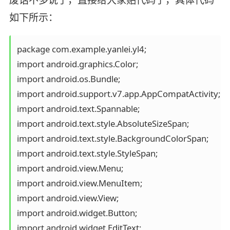
如下所示：
package com.example.yanlei.yl4;

import android.graphics.Color;

import android.os.Bundle;

import android.support.v7.app.AppCompatActivity;

import android.text.Spannable;

import android.text.style.AbsoluteSizeSpan;

import android.text.style.BackgroundColorSpan;

import android.text.style.StyleSpan;

import android.view.Menu;

import android.view.MenuItem;

import android.view.View;

import android.widget.Button;

import android.widget.EditText;
