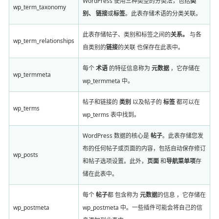
WordPress 使用三种类型的分类法，包括
类
wp_term_taxonomy
别、
链接
或
标签
。此表存储术语的分类关联。
此表存储帖子、类别和标签之间的
关系。
与各
wp_term_relationships
自类别的
链接
的关联 也保存在此表中。
每个
术语
的特征信息称为
元数据
，它存储在
wp_termmeta
wp_termmeta 中。
帖子和链接的
类别
以及帖子的
标签
都可以在
wp_terms
wp_terms 表中找到。
WordPress 数据的核心是
帖子
。此表存储您发
布的任何帖子或页面的内容，包括自动保存修订
wp_posts
和帖子选项设置。此外，
页面
和
导航菜单项
存
储在此表中。
每个
帖子
都 包含称为
元数据
的信息 ，它存储在
wp_postmeta
wp_postmeta 中。一些插件可能会将自己的信