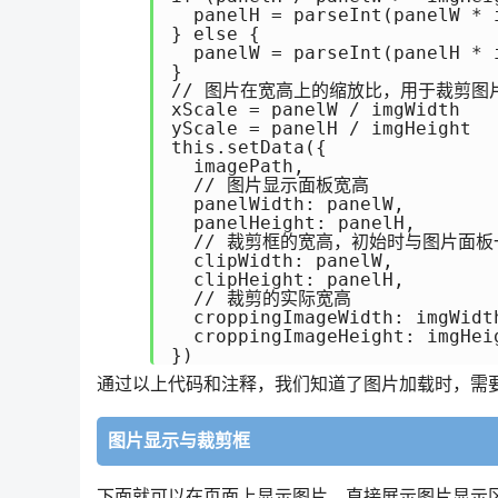
  panelH = parseInt(panelW * 
} else {

  panelW = parseInt(panelH * 
}

// 图片在宽高上的缩放比，用于裁剪图
xScale = panelW / imgWidth

yScale = panelH / imgHeight

this.setData({

  imagePath,

  // 图片显示面板宽高

  panelWidth: panelW,

  panelHeight: panelH,

  // 裁剪框的宽高，初始时与图片面板一
  clipWidth: panelW,

  clipHeight: panelH,

  // 裁剪的实际宽高

  croppingImageWidth: imgWidth
  croppingImageHeight: imgHeig
})
通过以上代码和注释，我们知道了图片加载时，需
图片显示与裁剪框
下面就可以在页面上显示图片，直接展示图片显示