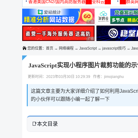
机
香港美国CN2/国内高防服务器██全科云██
██群英网
◆◆◆
广告 商业广告，理性选择
广告 商业广告，理性选择
您的位置：
首页
→
网络编程
→
JavaScript
→
javascript技巧
→ Ja
JavaScript实现小程序图片裁剪功能的
更新时间：2023年03月30日 10:29:39 作者：jimojianghu
这篇文章主要为大家详细介绍了如何利用JavaSc
的小伙伴可以跟随小编一起了解一下
本文目录