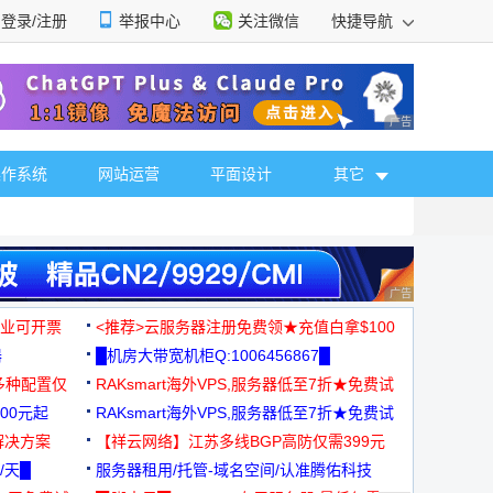
登录/注册
举报中心
关注微信
快捷导航
性选择
广告 商业广告，理
操作系统
网站运营
平面设计
其它
广告 商业广告，理
，企业可开票
<推荐>云服务器注册免费领★充值白拿$100
器
█机房大带宽机柜Q:1006456867█
多种配置仅
RAKsmart海外VPS,服务器低至7折★免费试
00元起
用★
RAKsmart海外VPS,服务器低至7折★免费试
解决方案
用★
【祥云网络】江苏多线BGP高防仅需399元
/天█
服务器租用/托管-域名空间/认准腾佑科技