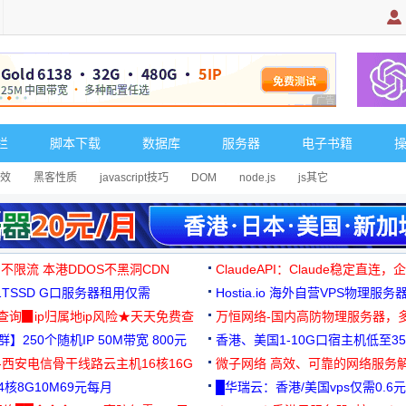
广告 商业广告，理
栏
脚本下载
数据库
服务器
电子书籍
效
黑客性质
javascript技巧
DOM
node.js
js其它
 不限流 本港DDOS不黑洞CDN
ClaudeAPI：Claude稳定直连
G1TSSD G口服务器租用仅需
Hostia.io 海外自营VPS物理服务
可免费测试
址查询▉ip归属地ip风险★天天免费查
万恒网络-国内高防物理服务器，
】250个随机IP 50M带宽 800元
99元/月起
香港、美国1-10G口宿主机低至35
-西安电信骨干线路云主机16核16G
微子网络 高效、可靠的网络服务
核8G10M69元每月
█华瑞云：香港/美国vps仅需0.6元