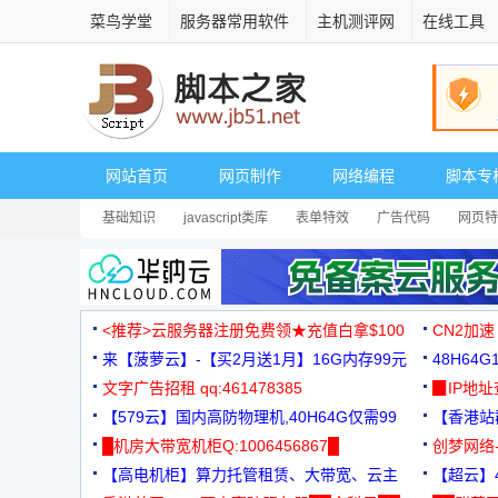
菜鸟学堂
服务器常用软件
主机测评网
在线工具
网站首页
网页制作
网络编程
脚本专
基础知识
javascript类库
表单特效
广告代码
网页特
<推荐>云服务器注册免费领★充值白拿$100
CN2加速
来【菠萝云】-【买2月送1月】16G内存99元
48H64
文字广告招租 qq:461478385
3000+
▉IP地
【579云】国内高防物理机,40H64G仅需99
【香港站群
元
█机房大带宽机柜Q:1006456867█
创梦网络
【高电机柜】算力托管租赁、大带宽、云主
88元/月
【超云】4