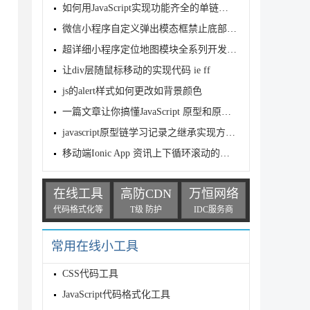
如何用JavaScript实现功能齐全的单链表详解
微信小程序自定义弹出模态框禁止底部滚动功能
超详细小程序定位地图模块全系列开发教学
让div层随鼠标移动的实现代码 ie ff
js的alert样式如何更改如背景颜色
一篇文章让你搞懂JavaScript 原型和原型链
javascript原型链学习记录之继承实现方式分析
移动端Ionic App 资讯上下循环滚动的实现代码(跑马灯效果)
在线工具
高防CDN
万恒网络
代码格式化等
T级 防护
IDC服务商
常用在线小工具
CSS代码工具
JavaScript代码格式化工具