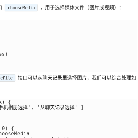
口
，用于选择媒体文件（图片或视频）：
chooseMedia
s)

接口可以从聊天记录里选择图片，我们可以综合处理如
geFile
) {

 '从手机相册选择', '从聊天记录选择' ]

0) {

oseMedia
