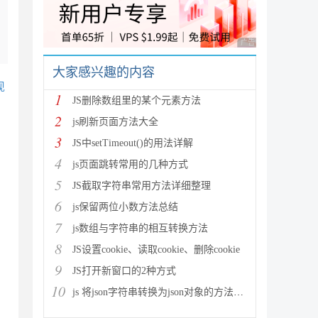
广告 商业广告，理性
大家感兴趣的内容
现
1
JS删除数组里的某个元素方法
2
js刷新页面方法大全
3
JS中setTimeout()的用法详解
4
js页面跳转常用的几种方式
5
JS截取字符串常用方法详细整理
6
js保留两位小数方法总结
7
js数组与字符串的相互转换方法
8
JS设置cookie、读取cookie、删除cookie
9
JS打开新窗口的2种方式
10
js 将json字符串转换为json对象的方法解析