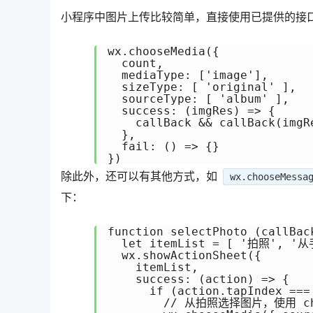
小程序中图片上传比较简单，直接使用已提供的接
wx.chooseMedia({

  count,

  mediaType: ['image'],

  sizeType: [ 'original' ],

  sourceType: [ 'album' ],

  success: (imgRes) => {

    callBack && callBack(imgRe
  },

  fail: () => {}

})
除此外，还可以有其他方式，如
wx.chooseMessa
下：
function selectPhoto (callBack
  let itemList = [ '拍照',
  wx.showActionSheet({

    itemList,

    success: (action) => {

      if (action.tapIndex === 
        // 从拍照选择图片，使用 cho