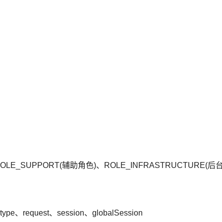
OLE_SUPPORT(辅助角色)、ROLE_INFRASTRUCTURE(后
、request、session、globalSession