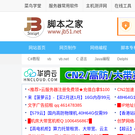
菜鸟学堂
服务器常用软件
主机测评网
在线工具
网站首页
网页制作
网络编程
脚本专
C#教程
vb
vb.net
C 语言
Java编程
Delphi
<推荐>云服务器注册免费领★充值白拿$100
CN2加速
来【菠萝云】-【买2月送1月】16G内存99元
48H64
文字广告招租 qq:461478385
3000+
▉IP地
【579云】国内高防物理机,40H64G仅需99
【香港站群
元
█机房大带宽机柜Q:1006456867█
创梦网络
【高电机柜】算力托管租赁、大带宽、云主
88元/月
【超云】4