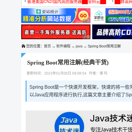
机
香港美国CN2/国内高防服务器██全科云██
██群英网
◆◆◆
广告 商业广告，理性选择
广告 商业广告，理性选择
您的位置：
首页
→
软件编程
→
java
→ Spring Boot常用注解
Spring Boot常用注解(经典干货)
更新时间：2023年01月06日 09:08:54 作者：哪 吒
Spring Boot是一个快速开发框架，快速的将
以Java应用程序进行执行,这篇文章主要介绍了Spr