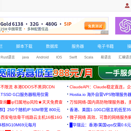
广告 商业广告，理
栏
脚本下载
数据库
服务器
电子书籍
Rust语言
java
Android
IOS
Swift
Scala
易语言
汇编语
 不限流 本港DDOS不黑洞CDN
ClaudeAPI：Claude稳定直连
G1TSSD G口服务器租用仅需
Hostia.io 海外自营VPS物理服务
可免费测试
址查询▉ip归属地ip风险★天天免费查
万恒网络-国内高防物理服务器，
】250个随机IP 50M带宽 800元
99元/月起
香港、美国1-10G口宿主机低至35
-西安电信骨干线路云主机16核16G
微子网络 高效、可靠的网络服务
核8G10M69元每月
█华瑞云：香港/美国vps仅需0.6元