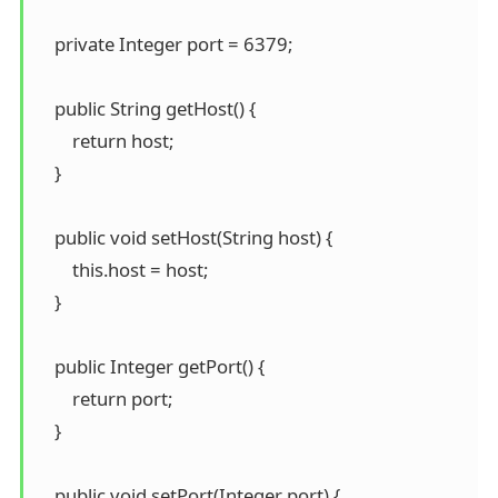
    private Integer port = 6379;

    public String getHost() {

        return host;

    }

    public void setHost(String host) {

        this.host = host;

    }

    public Integer getPort() {

        return port;

    }

    public void setPort(Integer port) {
