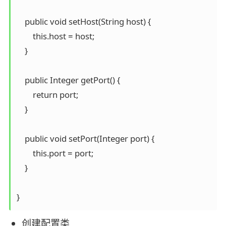
    public void setHost(String host) {

        this.host = host;

    }

    public Integer getPort() {

        return port;

    }

    public void setPort(Integer port) {

        this.port = port;

    }

创建配置类