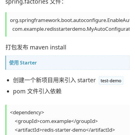
spring.factories 文件：
org.springframework.boot.autoconfigure.EnableAutoC
  com.example.redisstarterdemo.MyAutoConfiguratio
打包发布 maven install
使用 Starter
创建一个新项目用来引入 starter
test-demo
pom 文件引入依赖
<dependency>

    <groupId>com.example</groupId>

    <artifactId>redis-starter-demo</artifactId>
