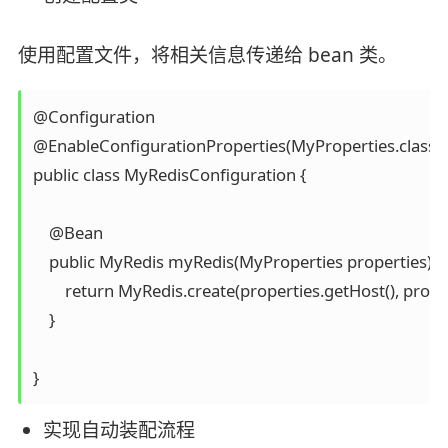
使用配置文件，将相关信息传递给 bean 类。
@Configuration

@EnableConfigurationProperties(MyProperties.class)

public class MyRedisConfiguration {

    @Bean

    public MyRedis myRedis(MyProperties properties) {

        return MyRedis.create(properties.getHost(), proper
    }

}
实现自动装配流程