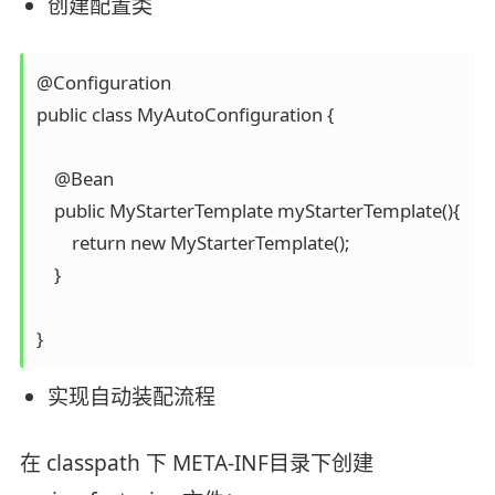
创建配置类
@Configuration

public class MyAutoConfiguration {

    @Bean

    public MyStarterTemplate myStarterTemplate(){

        return new MyStarterTemplate();

    }

}
实现自动装配流程
在 classpath 下 META-INF目录下创建