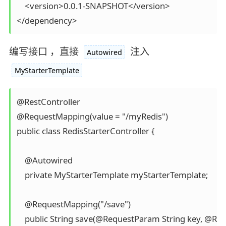
    <version>0.0.1-SNAPSHOT</version>

</dependency>
编写接口 ，直接
注入
Autowired
MyStarterTemplate
@RestController

@RequestMapping(value = "/myRedis")

public class RedisStarterController {

    @Autowired

    private MyStarterTemplate myStarterTemplate;

    @RequestMapping("/save")

    public String save(@RequestParam String key, @Req