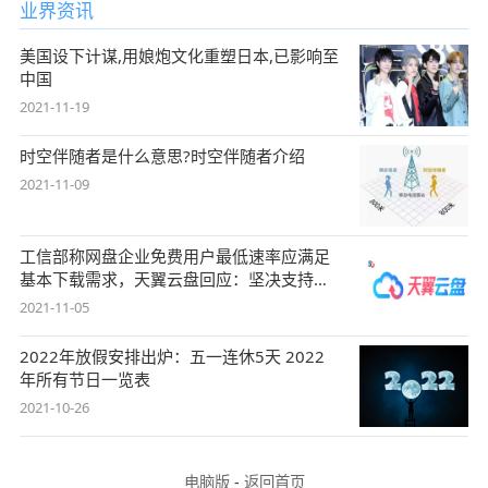
业界资讯
美国设下计谋,用娘炮文化重塑日本,已影响至
中国
2021-11-19
时空伴随者是什么意思?时空伴随者介绍
2021-11-09
工信部称网盘企业免费用户最低速率应满足
基本下载需求，天翼云盘回应：坚决支持，
始终
2021-11-05
2022年放假安排出炉：五一连休5天 2022
年所有节日一览表
2021-10-26
电脑版
-
返回首页