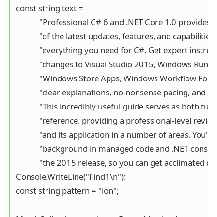
const string text =

            "Professional C# 6 and .NET Core 1.0 provides
            "of the latest updates, features, and capabilities
            "everything you need for C#. Get expert instruct
            "changes to Visual Studio 2015, Windows Runt
            "Windows Store Apps, Windows Workflow Foun
            "clear explanations, no-nonsense pacing, and va
            "This incredibly useful guide serves as both tuto
            "reference, providing a professional-level revie
            "and its application in a number of areas. You'll g
            "background in managed code and .NET constru
            "the 2015 release, so you can get acclimated q
Console.WriteLine("Find1\n");

const string pattern = "ion";
