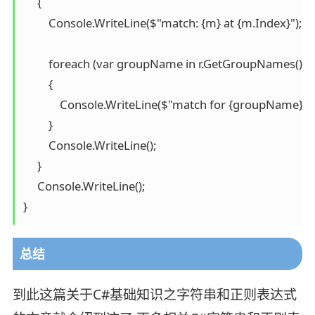
     {

         Console.WriteLine($"match: {m} at {m.Index}");

         foreach (var groupName in r.GetGroupNames())

         {

             Console.WriteLine($"match for {groupName}
         }

         Console.WriteLine();

     }

     Console.WriteLine();

总结
到此这篇关于C#基础知识之字符串和正则表达式