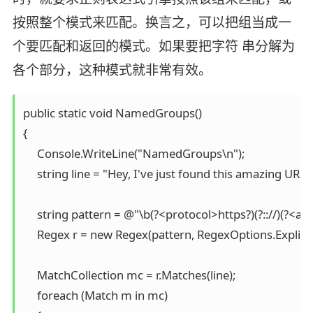
按照整个模式来匹配。换言之，可以把组当成一
个要匹配和返回的模式。如果要把字符 串分解为
各个部分，这种模式就非常有效。
public static void NamedGroups()

{

     Console.WriteLine("NamedGroups\n");

     string line = "Hey, I've just found this amazing U
     string pattern = @"\b(?<protocol>https?)(?:://)(?<add
     Regex r = new Regex(pattern, RegexOptions.Explicit
     MatchCollection mc = r.Matches(line);

     foreach (Match m in mc)
