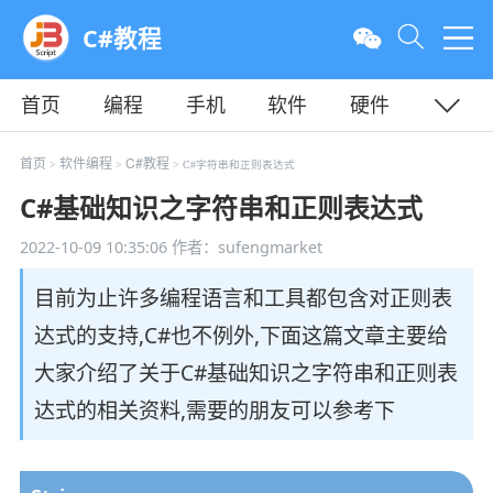
C#教程
首页
编程
手机
软件
硬件
教程
平面
服务器
首页
软件编程
C#教程
>
>
> C#字符串和正则表达式
C#基础知识之字符串和正则表达式
2022-10-09 10:35:06
作者：sufengmarket
目前为止许多编程语言和工具都包含对正则表
达式的支持,C#也不例外,下面这篇文章主要给
大家介绍了关于C#基础知识之字符串和正则表
达式的相关资料,需要的朋友可以参考下