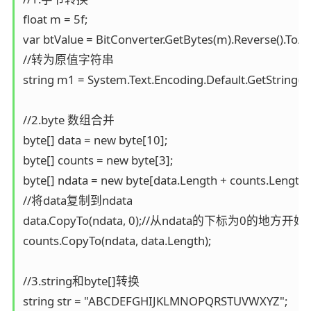
float m = 5f;

var btValue = BitConverter.GetBytes(m).Reverse().ToArr
//转为原值字符串

string m1 = System.Text.Encoding.Default.GetString(btV
//2.byte 数组合并

byte[] data = new byte[10];

byte[] counts = new byte[3];

byte[] ndata = new byte[data.Length + counts.Length];
//将data复制到ndata

data.CopyTo(ndata, 0);//从ndata的下标为0的地方开始
counts.CopyTo(ndata, data.Length);

//3.string和byte[]转换

string str = "ABCDEFGHIJKLMNOPQRSTUVWXYZ";
