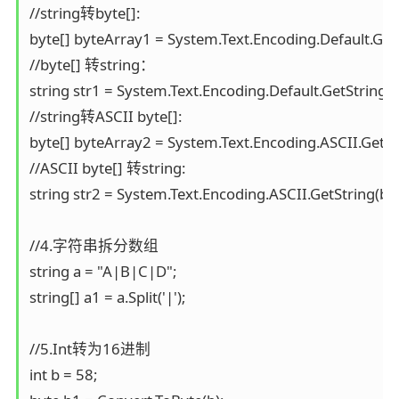
//string转byte[]:

byte[] byteArray1 = System.Text.Encoding.Default.GetBy
//byte[] 转string：

string str1 = System.Text.Encoding.Default.GetString(b
//string转ASCII byte[]:

byte[] byteArray2 = System.Text.Encoding.ASCII.GetByt
//ASCII byte[] 转string:

string str2 = System.Text.Encoding.ASCII.GetString(byt
//4.字符串拆分数组

string a = "A|B|C|D";

string[] a1 = a.Split('|');

//5.Int转为16进制

int b = 58;
