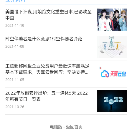
美国设下计谋,用娘炮文化重塑日本,已影响至
中国
2021-11-19
时空伴随者是什么意思?时空伴随者介绍
2021-11-09
工信部称网盘企业免费用户最低速率应满足
基本下载需求，天翼云盘回应：坚决支持，
始终
2021-11-05
2022年放假安排出炉：五一连休5天 2022
年所有节日一览表
2021-10-26
电脑版
-
返回首页