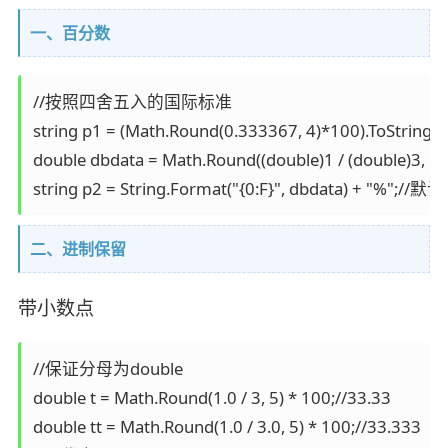
一、百分数
//按照四舍五入的国际标准

string p1 = (Math.Round(0.333367, 4)*100).ToString() 
double dbdata = Math.Round((double)1 / (double)3, 5) 
string p2 = String.Format("{0:F}", dbdata) + "%"
二、进制保留
带小数点
//保证分母为double

double t = Math.Round(1.0 / 3, 5) * 100;//33.33

double tt = Math.Round(1.0 / 3.0, 5) * 100;//33.333
