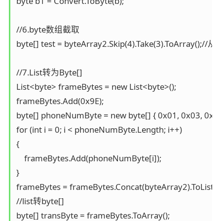
byte b1 = Convert.ToByte(b);

//6.byte数组截取

byte[] test = byteArray2.Skip(4).Take(3).ToArray
//7.List转为Byte[]

List<byte> frameBytes = new List<byte>();

frameBytes.Add(0x9E);

byte[] phoneNumByte = new byte[] { 0x01, 0x03, 0x05
for (int i = 0; i < phoneNumByte.Length; i++)

{

    frameBytes.Add(phoneNumByte[i]);

}

frameBytes = frameBytes.Concat(byteArray2).ToList<
//list转byte[]

byte[] transByte = frameBytes.ToArray();
