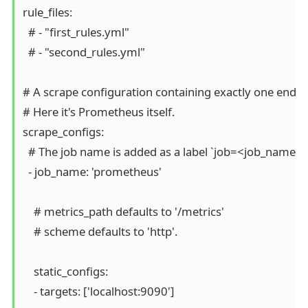
rule_files:

  # - "first_rules.yml"

  # - "second_rules.yml"

# A scrape configuration containing exactly one endpoi
# Here it's Prometheus itself.

scrape_configs:

  # The job name is added as a label `job=<job_name>` 
  - job_name: 'prometheus'

    # metrics_path defaults to '/metrics'

    # scheme defaults to 'http'.

    static_configs:

    - targets: ['localhost:9090']
