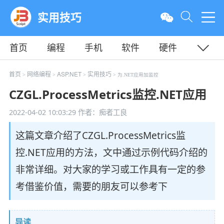
实用技巧
首页
编程
手机
软件
硬件
教程
平面
服务器
首页
网络编程
ASP.NET
实用技巧
>
>
>
> 为.NET应用加监控
CZGL.ProcessMetrics监控.NET应用
2022-04-02 10:03:29
作者：痴者工良
这篇文章介绍了CZGL.ProcessMetrics监
控.NET应用的方法，文中通过示例代码介绍的
非常详细。对大家的学习或工作具有一定的参
考借鉴价值，需要的朋友可以参考下
导读