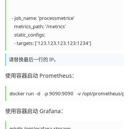
  - job_name: 'processmetrice'

    metrics_path: '/metrics'

    static_configs:

    - targets: ['123.123.123.123:1234']
请替换最后一行的 IP。
使用容器启动 Prometheus：
docker run  -d   -p 9090:9090   -v /opt/prometheus
使用容器启动 Grafana：
mkdir /opt/grafana-storage
