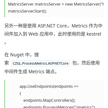
MetricsServer metricsServer = new MetricsServer("http
metricsServer.Start();
另外一种是使用 ASP.NET Core，Metrics 作为中
间件加入到 Web 应用中，此时使用的是 kestrel
。
在 Nuget 中，搜
索
包，然后使用
CZGL.ProcessMetrics.ASPNETCore
中间件生成 Metrics 端点。
            app.UseEndpoints(endpoints =>

            {

                endpoints.MapControllers();

                endpoints.ProcessMetrices("/metrics");
