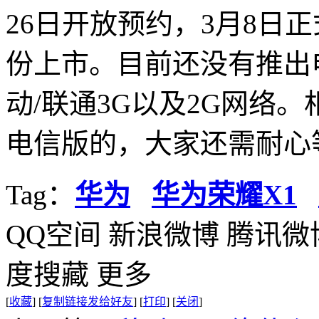
26日开放预约，3月8日
份上市。目前还没有推出
动/联通3G以及2G网络
电信版的，大家还需耐心
Tag：
华为
华为荣耀X1
QQ空间
新浪微博
腾讯微
度搜藏
更多
[
收藏
]
[
复制链接发给好友
]
[
打印
]
[
关闭
]