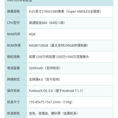
Vivo X20参数配置
屏幕规格
6.01英寸2160x1080像素（Super AMOLED全面屏）
CPU型号
高通骁龙660（64位八核）
RAM内存
4GB
ROM存储
64GB/128GB（最大支持256GB存储拓展）
相机规格
前置1200万和后置1200万+500万双摄像头
电池容量
3245mAh（支持快充）
网络制式
全网通4.0（双卡双待）
操作系统
Funtouch OS 3.0（基于Android 7.1.1）
机身尺寸
155.85x75.15x7.2mm（159g）
机身颜色
金色、玫瑰金、磨砂黑（金属机身）