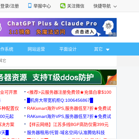
登录/注册
举报中心
关注微信
快捷导航
性选择
广告 商业广告，理
操作系统
网站运营
平面设计
其它
其它
广告 商业广告，理
，企业可开票
<推荐>云服务器注册免费领★充值白拿$100
器
█机房大带宽机柜Q:1006456867█
多种配置仅
RAKsmart海外VPS,服务器低至7折★免费试
00元起
用★
RAKsmart海外VPS,服务器低至7折★免费试
解决方案
用★
【祥云网络】江苏多线BGP高防仅需399元
/天█
服务器租用/托管-域名空间/认准腾佑科技