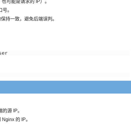
也可能是请求的 IP）。
端口号。
的保持一致，避免后端误判。
端的源 IP。
inx 的 IP。