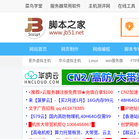
菜鸟学堂
服务器常用软件
主机测评网
在线工具
网站首页
网页制作
网络编程
脚本专
星外虚拟主机
华众虚拟主机
Linux
win服务器
FT
<推荐>云服务器注册免费领★充值白拿$100
CN2加速
来【菠萝云】-【买2月送1月】16G内存99元
48H64
文字广告招租 qq:461478385
3000+
▉IP地
【579云】国内高防物理机,40H64G仅需99
【香港站群
元
█机房大带宽机柜Q:1006456867█
创梦网络
【高电机柜】算力托管租赁、大带宽、云主
88元/月
【超云】4