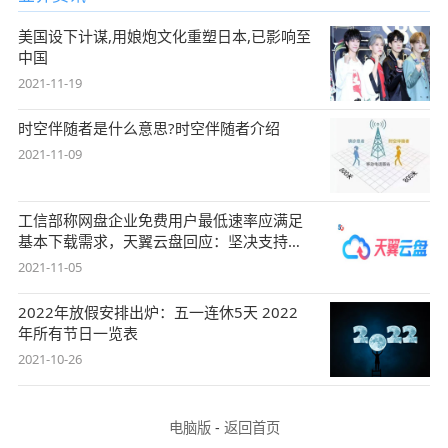
美国设下计谋,用娘炮文化重塑日本,已影响至
中国
2021-11-19
时空伴随者是什么意思?时空伴随者介绍
2021-11-09
工信部称网盘企业免费用户最低速率应满足
基本下载需求，天翼云盘回应：坚决支持，
始终
2021-11-05
2022年放假安排出炉：五一连休5天 2022
年所有节日一览表
2021-10-26
电脑版
-
返回首页