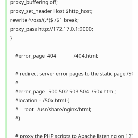
proxy_buffering off;

proxy_set_header Host $http_host;

rewrite ^/oss/(.*)$ /$1 break;

proxy_pass http://172.17.0.1:9000;

}

    #error_page  404              /404.html;

    # redirect server error pages to the static page /50x
    #

    #error_page   500 502 503 504  /50x.html;

    #location = /50x.html {

    #    root   /usr/share/nginx/html;

    #}

    # proxy the PHP scripts to Apache listening on 127.0