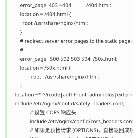
	error_page  403 =404            /404.html;

    	location = /404.html {

	  root /usr/share/nginx/html;

	}

	# redirect server error pages to the static page /50x.html

	#

	error_page   500 502 503 504  /50x.html;

	location = /50x.html {

		 root   /usr/share/nginx/html;

	}

    location ~* ^/(code|authFront|adminplus|externa
    include /etc/nginx/conf.d/safety_headers.conf;

		# 设置 CORS 响应头

		include /etc/nginx/conf.d/cors_headers.conf;

		# 如果是预检请求 (OPTIONS)，直接返回成功
