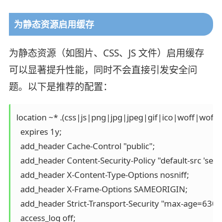
为静态资源启用缓存
为静态资源（如图片、CSS、JS 文件）启用缓存
可以显著提升性能，同时不会直接引发安全问
题。以下是推荐的配置：
location ~* .(css|js|png|jpg|jpeg|gif|ico|woff|woff2|
  expires 1y;

  add_header Cache-Control "public";

  add_header Content-Security-Policy "default-src 'self';"
  add_header X-Content-Type-Options nosniff;

  add_header X-Frame-Options SAMEORIGIN;

  add_header Strict-Transport-Security "max-age=6307
  access_log off;
