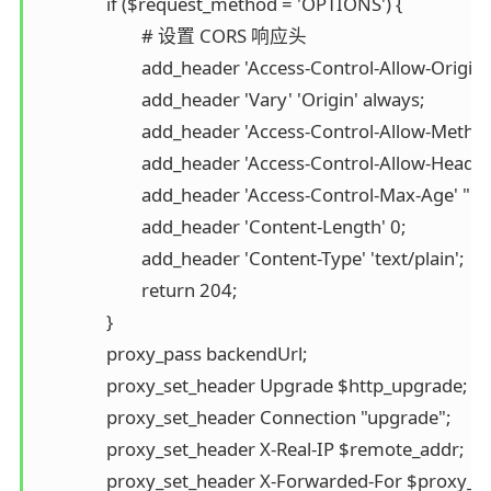
		if ($request_method = 'OPTIONS') {

			# 设置 CORS 响应头

 			add_header 'Access-Control-Allow-Origin' "$cors_origin" always;

			add_header 'Vary' 'Origin' always;

			add_header 'Access-Control-Allow-Methods' 'GET, POST, PUT, DELETE, OPTIONS' always;

			add_header 'Access-Control-Allow-Headers' 'Content-Type, Authorization, X-Requested-With' always;

			add_header 'Access-Control-Max-Age' "$cors_max_age" always; 

			add_header 'Content-Length' 0;

			add_header 'Content-Type' 'text/plain';

			return 204;

		}	 

		proxy_pass backendUrl;

		proxy_set_header Upgrade $http_upgrade;

		proxy_set_header Connection "upgrade";

		proxy_set_header X-Real-IP $remote_addr;

		proxy_set_header X-Forwarded-For $proxy_add_x_forwarded_for;
