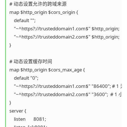
# 动态设置允许的跨域来源

map $http_origin $cors_origin {

    default "";

    "~^https?://trusteddomain1.com$" $http_origin;

    "~^https?://trusteddomain2.com$" $http_origin;

}

# 动态设置缓存时间

map $http_origin $cors_max_age {

    default "0";

    "~^https?://trusteddomain1.com$" "86400"; # 1 天

    "~^https?://trusteddomain2.com$" "3600";  # 1 小时
}

server {

    listen       8081;
