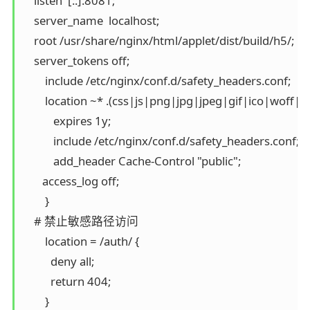
    listen  [::]:8081;

    server_name  localhost;

    root /usr/share/nginx/html/applet/dist/build/h5/;

    server_tokens off;

	include /etc/nginx/conf.d/safety_headers.conf;

	location ~* .(css|js|png|jpg|jpeg|gif|ico|woff|woff2|ttf|svg|eot|otf)$ {

   	   expires 1y;

	   include /etc/nginx/conf.d/safety_headers.conf;

	   add_header Cache-Control "public";

       access_log off;

  	}

    # 禁止敏感路径访问

  	location = /auth/ {

    	  deny all;

    	  return 404;

  	}
