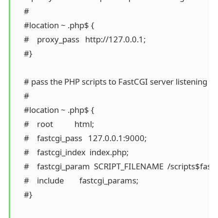
    #

    #location ~ .php$ {

    #    proxy_pass   http://127.0.0.1;

    #}

    # pass the PHP scripts to FastCGI server listening o
    #

    #location ~ .php$ {

    #    root           html;

    #    fastcgi_pass   127.0.0.1:9000;

    #    fastcgi_index  index.php;

    #    fastcgi_param  SCRIPT_FILENAME  /scripts$fastc
    #    include        fastcgi_params;

    #}
