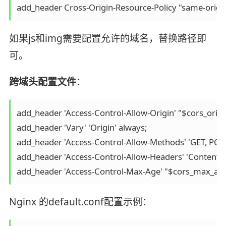
如果js和img需要配置允许的域名，替换路径即
可。
跨域头配置文件
：
add_header 'Access-Control-Allow-Origin' "$cors_origin
add_header 'Vary' 'Origin' always;

add_header 'Access-Control-Allow-Methods' 'GET, POST
add_header 'Access-Control-Allow-Headers' 'Content-Ty
Nginx 的default.conf配置示例：