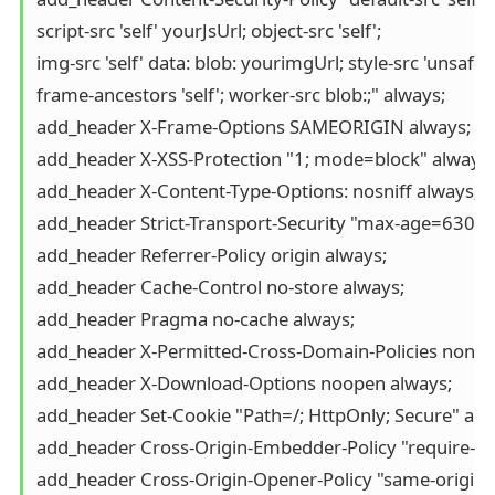
script-src 'self' yourJsUrl; object-src 'self'; 

img-src 'self' data: blob: yourimgUrl; style-src 'unsafe-inl
frame-ancestors 'self'; worker-src blob:;" always;

add_header X-Frame-Options SAMEORIGIN always;

add_header X-XSS-Protection "1; mode=block" always;

add_header X-Content-Type-Options: nosniff always;

add_header Strict-Transport-Security "max-age=63072
add_header Referrer-Policy origin always;

add_header Cache-Control no-store always;

add_header Pragma no-cache always;

add_header X-Permitted-Cross-Domain-Policies none a
add_header X-Download-Options noopen always;

add_header Set-Cookie "Path=/; HttpOnly; Secure" alwa
add_header Cross-Origin-Embedder-Policy "require-cor
add_header Cross-Origin-Opener-Policy "same-origin" 