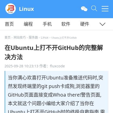
Linux
首页
编程
手机
软件
硬件
教程
平面
服务器
首页
网站技巧
服务器
Linux
>
>
>
> Ubuntu上打不开GitHub
在Ubuntu上打不开GitHub的完整解
决方法
2025-09-28 10:23:13
作者：fluxcode
当你满心欢喜打开Ubuntu准备推送代码时,突
然发现终端里的git push卡成狗,浏览器里的
GitHub页面直接变成Whoa there!警告页面,
本文就这个问题小编给大家介绍了当你在
Ubuntu上打不开GitHub时的终极自救指南,需