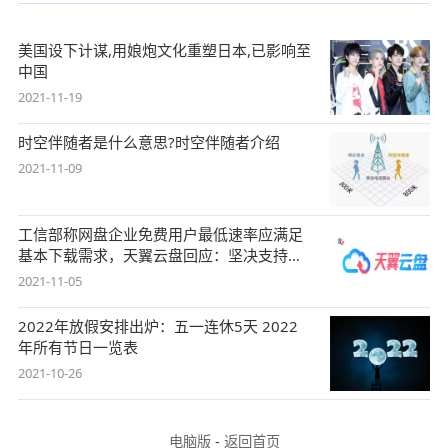
美国设下计谋,用娘炮文化重塑日本,已影响至
中国
2021-11-19
时空伴随者是什么意思?时空伴随者介绍
2021-11-09
工信部称网盘企业免费用户最低速率应满足
基本下载需求，天翼云盘回应：坚决支持，
始终
2021-11-05
2022年放假安排出炉：五一连休5天 2022
年所有节日一览表
2021-10-26
电脑版
-
返回首页