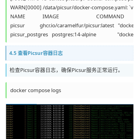
WARN[0000] /data/picsur/docker-compose.yaml: `versi
NAME              IMAGE                              COMMAND        
picsur            ghcr.io/caramelfur/picsur:latest   "dock
4.5 查看Picsur容器日志
检查Picsur容器日志，确保Picsur服务正常运行。