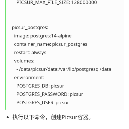
      PICSUR_MAX_FILE_SIZE: 128000000

  picsur_postgres:

    image: postgres:14-alpine

    container_name: picsur_postgres

    restart: always

    volumes:

      - /data/picsur/data:/var/lib/postgresql/data

    environment:

      POSTGRES_DB: picsur

      POSTGRES_PASSWORD: picsur

      POSTGRES_USER: picsur
执行以下命令，创建Picsur容器。