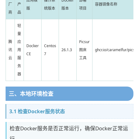
应用模
操作系
Docker
部署
厂
产
容器镜像名称
版
统版本
版本
项目
商
品
轻
量
腾
应
Picsur
Docker
Centos
讯
用
26.1.3
图床
ghcr.io/caramelfur/picsur:
CE
7
云
服
工具
务
器
三、本地环境检查
3.1 检查Docker服务状态
检查Docker服务是否正常运行，确保Docker正常运
行。