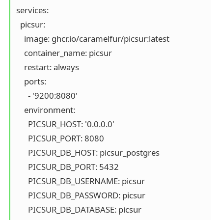
services:

  picsur:

    image: ghcr.io/caramelfur/picsur:latest

    container_name: picsur

    restart: always

    ports:

      - '9200:8080'

    environment:

      PICSUR_HOST: '0.0.0.0'

      PICSUR_PORT: 8080

      PICSUR_DB_HOST: picsur_postgres

      PICSUR_DB_PORT: 5432

      PICSUR_DB_USERNAME: picsur

      PICSUR_DB_PASSWORD: picsur

      PICSUR_DB_DATABASE: picsur
