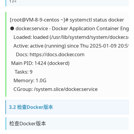
[root@VM-8-9-centos ~]# systemctl status docker

● docker.service - Docker Application Container Engine
   Loaded: loaded (/usr/lib/systemd/system/docker.serv
   Active: active (running) since Thu 2025-01-09 20:59:
     Docs: https://docs.docker.com

 Main PID: 1424 (dockerd)

    Tasks: 9

   Memory: 1.0G

3.2 检查Docker版本
检查Docker版本