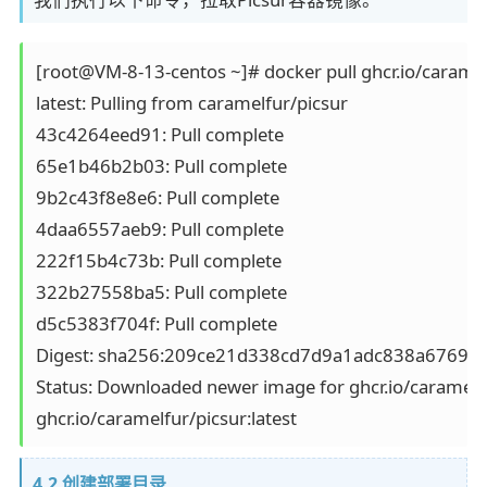
[root@VM-8-13-centos ~]# docker pull ghcr.io/caramelf
latest: Pulling from caramelfur/picsur

43c4264eed91: Pull complete

65e1b46b2b03: Pull complete

9b2c43f8e8e6: Pull complete

4daa6557aeb9: Pull complete

222f15b4c73b: Pull complete

322b27558ba5: Pull complete

d5c5383f704f: Pull complete

Digest: sha256:209ce21d338cd7d9a1adc838a67695
Status: Downloaded newer image for ghcr.io/caramelfur
4.2 创建部署目录