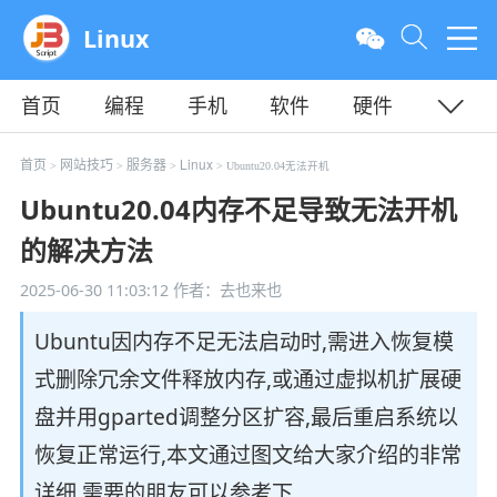
Linux
首页
编程
手机
软件
硬件
教程
平面
服务器
首页
网站技巧
服务器
Linux
>
>
>
> Ubuntu20.04无法开机
Ubuntu20.04内存不足导致无法开机
的解决方法
2025-06-30 11:03:12
作者：去也来也
Ubuntu因内存不足无法启动时,需进入恢复模
式删除冗余文件释放内存,或通过虚拟机扩展硬
盘并用gparted调整分区扩容,最后重启系统以
恢复正常运行,本文通过图文给大家介绍的非常
详细,需要的朋友可以参考下