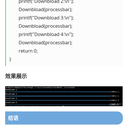
	printf("Downbload 2:\n");                     

	Downbload(processbar);                                                                                     

	printf("Downbload 3:\n");                                       

	Downbload(processbar);                                                                                                     

	printf("Downbload 4:\n"); 

	Downbload(processbar);

	return 0;

效果展示
结语