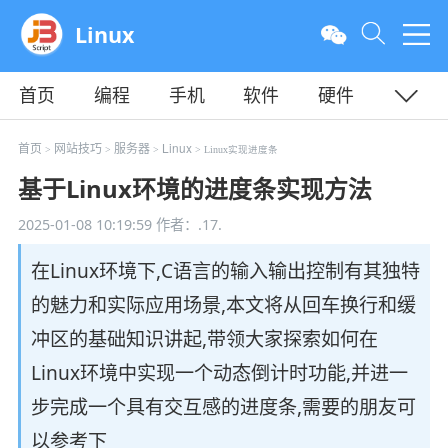
Linux
首页
编程
手机
软件
硬件
教程
平面
服务器
首页
网站技巧
服务器
Linux
>
>
>
> Linux实现进度条
基于Linux环境的进度条实现方法
2025-01-08 10:19:59
作者：.17.
在Linux环境下,C语言的输入输出控制有其独特
的魅力和实际应用场景,本文将从回车换行和缓
冲区的基础知识讲起,带领大家探索如何在
Linux环境中实现一个动态倒计时功能,并进一
步完成一个具有交互感的进度条,需要的朋友可
以参考下