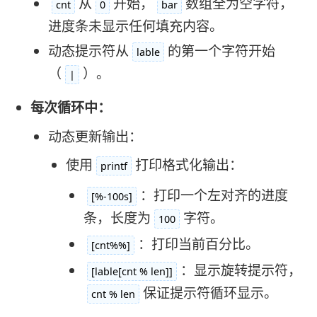
从
开始，
数组全为空字符，
cnt
0
bar
进度条未显示任何填充内容。
动态提示符从
的第一个字符开始
lable
（
）。
|
每次循环中：
动态更新输出：
使用
打印格式化输出：
printf
：打印一个左对齐的进度
[%-100s]
条，长度为
字符。
100
：打印当前百分比。
[cnt%%]
：显示旋转提示符，
[lable[cnt % len]]
保证提示符循环显示。
cnt % len