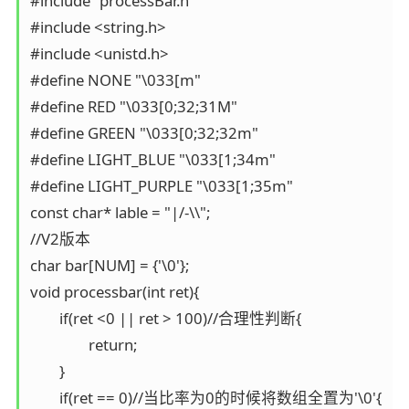
#include "processBar.h"

#include <string.h>

#include <unistd.h>

#define NONE "\033[m"

#define RED "\033[0;32;31M"

#define GREEN "\033[0;32;32m"

#define LIGHT_BLUE "\033[1;34m"

#define LIGHT_PURPLE "\033[1;35m"

const char* lable = "|/-\\";

//V2版本

char bar[NUM] = {'\0'};

void processbar(int ret){

	if(ret <0 || ret > 100)//合理性判断{

		return;

	}

	if(ret == 0)//当比率为0的时候将数组全置为'\0'{
