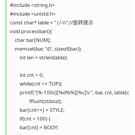
#include <string.h>

#include <unistd.h>

const char* lable = "|/-\\";//旋转提示

void processbar(){

    char bar[NUM];

    memset(bar, '\0', sizeof(bar));

	int len = strlen(lable);

	int cnt = 0;

	while(cnt <= TOP){

    	printf("[%-100s][%d%%][%c]\r", bar, cnt, lable[cnt%len]);

   		fflush(stdout);

    	bar[cnt++] = STYLE;

    	if(cnt < 100) {

        bar[cnt] = BODY;                                                                   