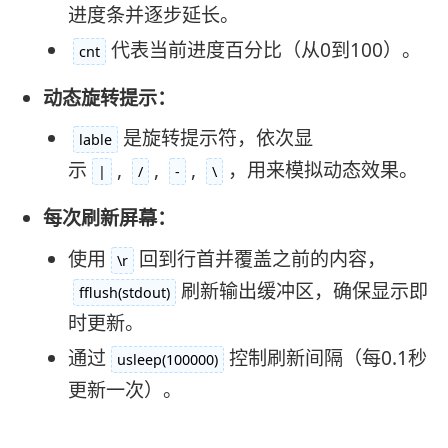
进度条并逐步延长。
代表当前进度百分比（从0到100）。
cnt
动态旋转提示：
是旋转提示符，依次显
lable
示
,
,
,
，用来模拟动态效果。
|
/
-
\
每次刷新屏幕：
使用
回到行首并覆盖之前的内容，
\r
刷新输出缓冲区，确保显示即
fflush(stdout)
时更新。
通过
控制刷新间隔（每0.1秒
usleep(100000)
更新一次）。