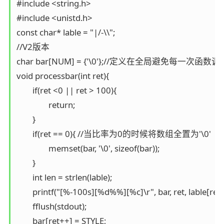
#include <string.h>

#include <unistd.h>

const char* lable = "|/-\\";

//V2版本

char bar[NUM] = {'\0'};//定义在全局避免每一次函数调用都会重现创建  
void processbar(int ret){

	if(ret <0 || ret > 100){ 

		return;

	}

	if(ret == 0){ //当比率为0的时候将数组全置为'\0'

		memset(bar, '\0', sizeof(bar));

	}

	int len = strlen(lable);

	printf("[%-100s][%d%%][%c]\r", bar, ret, lable[ret%len]);

	fflush(stdout);

	bar[ret++] = STYLE;
