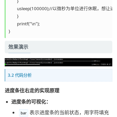
    	}

    	usleep(100000);//以微秒为单位进行休眠，想让进度条10秒跑完，因为一共会循环101次，所以每次循环大概就是休眠0.1秒，100毫秒，10000微秒

	}

	printf("\n");

效果演示
3.2 代码分析
进度条往右走的实现原理
进度条的可视化：
表示进度条的当前状态，用字符填充
bar