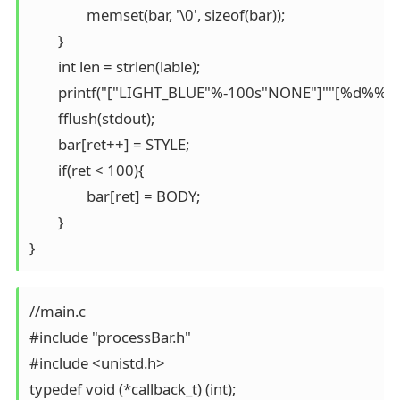
		memset(bar, '\0', sizeof(bar));

	}

	int len = strlen(lable);

	printf("["LIGHT_BLUE"%-100s"NONE"]""[%d%%][%c]\r", bar, ret, lable[ret%len]); 

	fflush(stdout);                                                        

	bar[ret++] = STYLE;

	if(ret < 100){

		bar[ret] = BODY;

	}

//main.c

#include "processBar.h"                                                     

#include <unistd.h>                                                         

typedef void (*callback_t) (int);                                             
