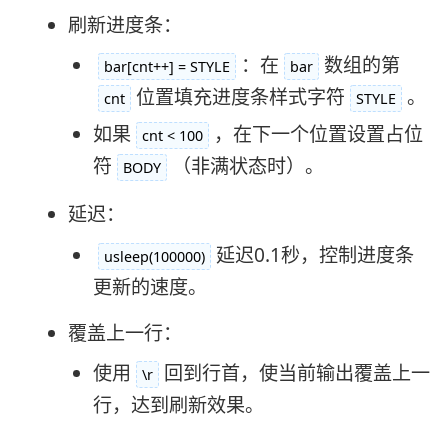
刷新进度条：
：在
数组的第
bar[cnt++] = STYLE
bar
位置填充进度条样式字符
。
cnt
STYLE
如果
，在下一个位置设置占位
cnt < 100
符
（非满状态时）。
BODY
延迟：
延迟0.1秒，控制进度条
usleep(100000)
更新的速度。
覆盖上一行：
使用
回到行首，使当前输出覆盖上一
\r
行，达到刷新效果。