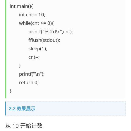
int main(){

	int cnt = 10;

	while(cnt >= 0){

		printf("%-2d\r",cnt);

		fflush(stdout);

		sleep(1);

		cnt--;

	}

	printf("\n");                                                           

	return 0;

2.2 效果展示
从 10 开始计数