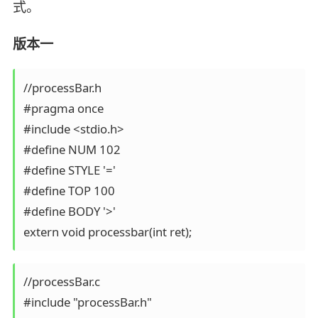
式。
版本一
//processBar.h

#pragma once

#include <stdio.h>

#define NUM 102

#define STYLE '='

#define TOP 100

#define BODY '>'

//processBar.c

#include "processBar.h"
