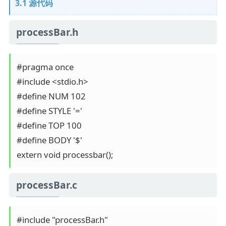
3.1 源代码
processBar.h
#pragma once

#include <stdio.h>

#define NUM 102

#define STYLE '='                                                                           
#define TOP 100

#define BODY '$'

processBar.c
#include "processBar.h"
