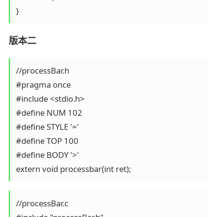
版本二
//processBar.h

#pragma once

#include <stdio.h>

#define NUM 102

#define STYLE '='

#define TOP 100

#define BODY '>'

//processBar.c
