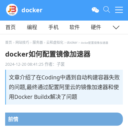
docker
首页
编程
手机
软件
硬件
教程
平面
服务器
首页
网站技巧
服务器
云和虚拟化
docker
>
>
>
>
> docker配置镜像加速器
docker如何配置镜像加速器
2024-12-20 08:41:25
作者：子裳
文章介绍了在Coding中遇到自动构建容器失败
的问题,最终通过配置阿里云的镜像加速器和使
用Docker Buildx解决了问题
前情