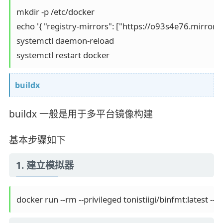
mkdir -p /etc/docker

echo '{ "registry-mirrors": ["https://o93s4e76.mirror.
systemctl daemon-reload

systemctl restart docker
buildx
buildx 一般是用于多平台镜像构建
基本步骤如下
1. 建立模拟器
docker run --rm --privileged tonistiigi/binfmt:latest --ins