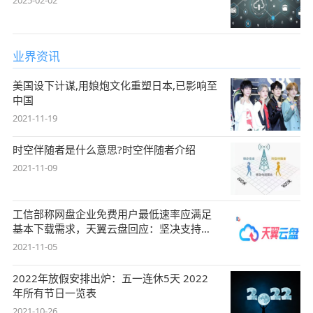
2025-02-02
业界资讯
美国设下计谋,用娘炮文化重塑日本,已影响至
中国
2021-11-19
时空伴随者是什么意思?时空伴随者介绍
2021-11-09
工信部称网盘企业免费用户最低速率应满足
基本下载需求，天翼云盘回应：坚决支持，
始终
2021-11-05
2022年放假安排出炉：五一连休5天 2022
年所有节日一览表
2021-10-26