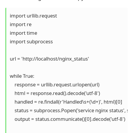
import urllib.request

import re

import time

import subprocess

url = 'http://localhost/nginx_status'

while True:

    response = urllib.request.urlopen(url)

    html = response.read().decode('utf-8')

    handled = re.findall(r'Handled\s+(\d+)', html)[0]

    status = subprocess.Popen('service nginx status', 
    output = status.communicate()[0].decode('utf-8')
