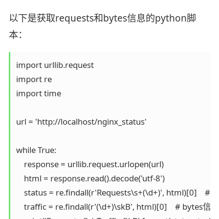
以下是获取requests和bytes信息的python脚
本：
import urllib.request

import re

import time

url = 'http://localhost/nginx_status'

while True:

    response = urllib.request.urlopen(url)

    html = response.read().decode('utf-8')

    status = re.findall(r'Requests\s+(\d+)', html)[0]    
    traffic = re.findall(r'(\d+)\skB', html)[0]    # bytes信息