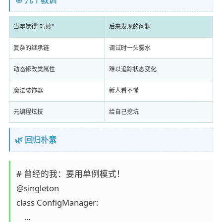
🎯 几个教训
当年觉得"巧妙"
后来发现的问题
复杂的继承链
调试时一头雾水
动态修改类属性
难以追踪状态变化
魔法装饰器
新人看不懂
元编程炫技
给自己挖坑
🌿 回归朴素
# 曾经的我：要用单例模式！

@singleton

class ConfigManager:

    ...
