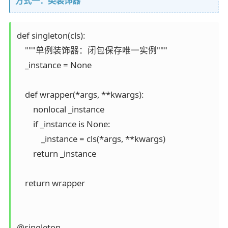
方式一：类装饰器
def singleton(cls):

    """单例装饰器：闭包保存唯一实例"""

    _instance = None

    def wrapper(*args, **kwargs):

        nonlocal _instance

        if _instance is None:

            _instance = cls(*args, **kwargs)

        return _instance

    return wrapper

@singleton
