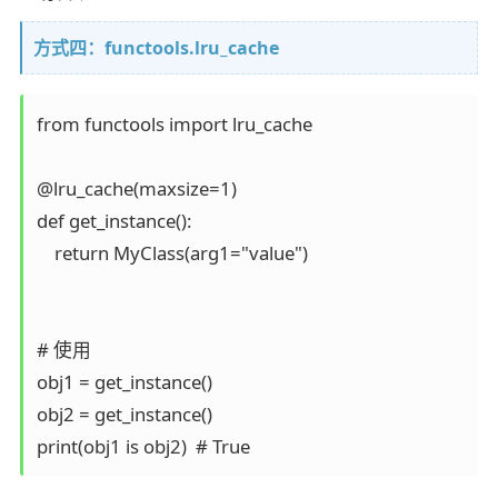
方式四：functools.lru_cache
from functools import lru_cache

@lru_cache(maxsize=1)

def get_instance():

    return MyClass(arg1="value")

# 使用

obj1 = get_instance()

obj2 = get_instance()
