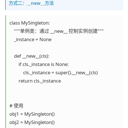
方式二：__new__方法
class MySingleton:

    """单例类：通过 __new__ 控制实例创建"""

    _instance = None

    def __new__(cls):

        if cls._instance is None:

            cls._instance = super().__new__(cls)

        return cls._instance

# 使用

obj1 = MySingleton()

obj2 = MySingleton()
