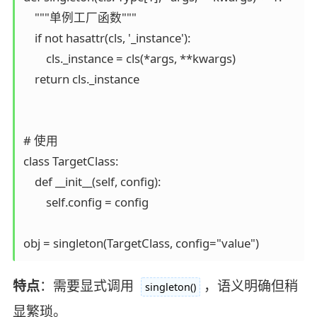
    """单例工厂函数"""

    if not hasattr(cls, '_instance'):

        cls._instance = cls(*args, **kwargs)

    return cls._instance

# 使用

class TargetClass:

    def __init__(self, config):

        self.config = config

特点
：需要显式调用
，语义明确但稍
singleton()
显繁琐。