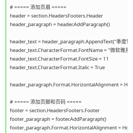
# ===== 添加页眉 =====

header = section.HeadersFooters.Header

header_paragraph = header.AddParagraph()

header_text = header_paragraph.AppendText(
header_text.CharacterFormat.FontName = "微软雅黑"

header_text.CharacterFormat.FontSize = 11

header_text.CharacterFormat.Italic = True

header_paragraph.Format.HorizontalAlignment = Hori
# ===== 添加页脚和页码 =====

footer = section.HeadersFooters.Footer

footer_paragraph = footer.AddParagraph()

footer_paragraph.Format.HorizontalAlignment = Horiz