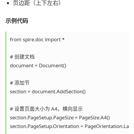
页边距（上下左右）
示例代码
from spire.doc import *

# 创建文档

document = Document()

# 添加节

section = document.AddSection()

# 设置页面大小为 A4，横向显示

section.PageSetup.PageSize = PageSize.A4()

section.PageSetup.Orientation = PageOrientation.Land