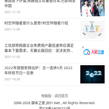
美国设下计谋,用娘炮文化重塑日本,已影响至
中国
2021-11-19
时空伴随者是什么意思?时空伴随者介绍
2021-11-09
工信部称网盘企业免费用户最低速率应满足
基本下载需求，天翼云盘回应：坚决支持，
始终
2021-11-05
2022年放假安排出炉：五一连休5天 2022
年所有节日一览表
2021-10-26
电脑版
-
返回首页
2006-2026 脚本之家 JB51.Net , All Rights Reserved.
苏ICP备14036222号