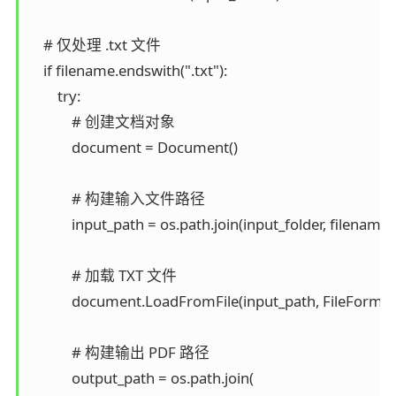
    # 仅处理 .txt 文件

    if filename.endswith(".txt"):

        try:

            # 创建文档对象

            document = Document()

            # 构建输入文件路径

            input_path = os.path.join(input_folder, filename)

            # 加载 TXT 文件

            document.LoadFromFile(input_path, FileFormat.
            # 构建输出 PDF 路径

            output_path = os.path.join(
