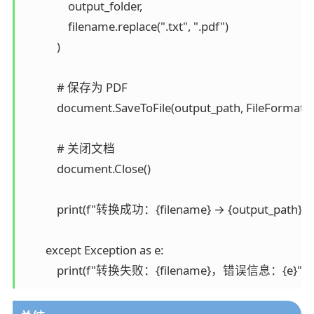
                output_folder,

                filename.replace(".txt", ".pdf")

            )

            # 保存为 PDF

            document.SaveToFile(output_path, FileFormat.P
            # 关闭文档

            document.Close()

            print(f"转换成功：{filename} → {output_path}")

        except Exception as e:
