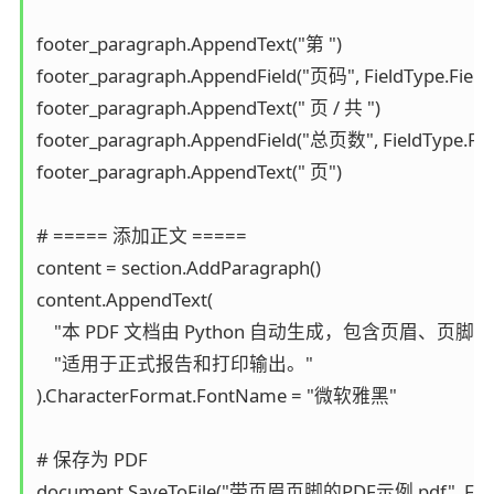
footer_paragraph.AppendText("第 ")

footer_paragraph.AppendField("页码", FieldType.FieldP
footer_paragraph.AppendText(" 页 / 共 ")

footer_paragraph.AppendField("总页数", FieldType.Fi
footer_paragraph.AppendText(" 页")

# ===== 添加正文 =====

content = section.AddParagraph()

content.AppendText(

    "本 PDF 文档由 Python 自动生成，包含页眉、页脚和
    "适用于正式报告和打印输出。"

).CharacterFormat.FontName = "微软雅黑"

# 保存为 PDF

document.SaveToFile("带页眉页脚的PDF示例.pdf", FileF