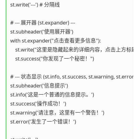
st.write('---') # 分隔线

# --- 展开器 (st.expander) ---

st.subheader('使用展开器')

with st.expander("点击查看更多信息"):

    st.write("这里是隐藏起来的详细内容，点击上方标
    st.success("你发现了一个秘密！")

# --- 状态显示 (st.info, st.success, st.warning, st.error) --
st.subheader('信息提示')

st.info('这是一个普通的信息提示。')

st.success('操作成功！')

st.warning('请注意，这里有一个警告！')

st.error('发生了一个错误！')
