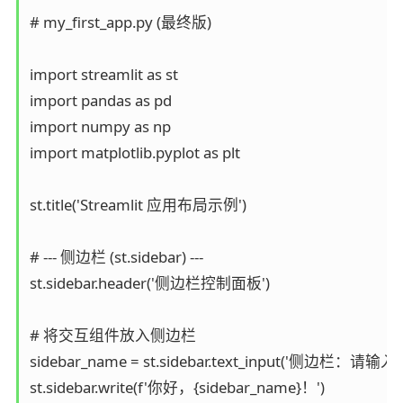
# my_first_app.py (最终版)

import streamlit as st

import pandas as pd

import numpy as np

import matplotlib.pyplot as plt

st.title('Streamlit 应用布局示例')

# --- 侧边栏 (st.sidebar) ---

st.sidebar.header('侧边栏控制面板')

# 将交互组件放入侧边栏

sidebar_name = st.sidebar.text_input('侧边栏：请输
st.sidebar.write(f'你好，{sidebar_name}！')
