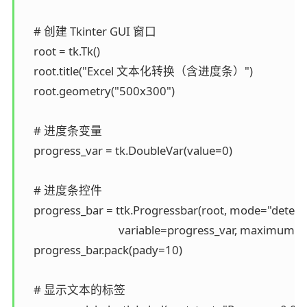
    # 创建 Tkinter GUI 窗口

    root = tk.Tk()

    root.title("Excel 文本化转换（含进度条）")

    root.geometry("500x300")

    # 进度条变量

    progress_var = tk.DoubleVar(value=0)

    # 进度条控件

    progress_bar = ttk.Progressbar(root, mode="determ
                                   variable=progress_var, maximum=
    progress_bar.pack(pady=10)

    # 显示文本的标签
