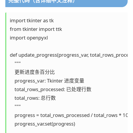
完整代码（含详细中文注释）
import tkinter as tk

from tkinter import ttk

import openpyxl

def update_progress(progress_var, total_rows_processe
    """

    更新进度条百分比

    progress_var: Tkinter 进度变量

    total_rows_processed: 已处理行数

    total_rows: 总行数

    """

    progress = total_rows_processed / total_rows * 100

    progress_var.set(progress)
