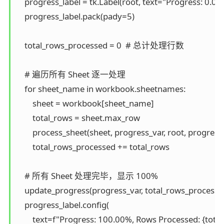
    progress_label = tk.Label(root, text="Progress: 0.0
    progress_label.pack(pady=5)

    total_rows_processed = 0  # 总计处理行数

    # 遍历所有 Sheet 逐一处理

    for sheet_name in workbook.sheetnames:

        sheet = workbook[sheet_name]

        total_rows = sheet.max_row

        process_sheet(sheet, progress_var, root, progress_
        total_rows_processed += total_rows

    # 所有 Sheet 处理完毕，显示 100%

    update_progress(progress_var, total_rows_processe
    progress_label.config(

        text=f"Progress: 100.00%, Rows Processed: {tot