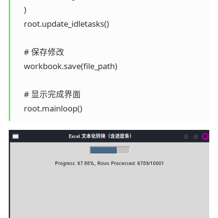
    )

    root.update_idletasks()

    # 保存修改

    workbook.save(file_path)

    # 显示完成界面

    root.mainloop()