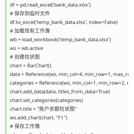
df = pd.read_excel('bank_data.xlsx')

# 保存到临时文件

df.to_excel('temp_bank_data.xlsx', index=False)

# 加载现有工作簿

wb = load_workbook('temp_bank_data.xlsx')

ws = wb.active

# 创建柱状图

chart = BarChart()

data = Reference(ws, min_col=4, min_row=1, max_row=
categories = Reference(ws, min_col=1, min_row=2, max
chart.add_data(data, titles_from_data=True)

chart.set_categories(categories)

chart.title = "账户余额柱状图"

ws.add_chart(chart, "F1")

# 保存工作簿
