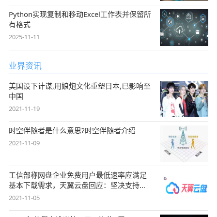
Python实现复制和移动Excel工作表并保留所
有格式
2025-11-11
业界资讯
美国设下计谋,用娘炮文化重塑日本,已影响至
中国
2021-11-19
时空伴随者是什么意思?时空伴随者介绍
2021-11-09
工信部称网盘企业免费用户最低速率应满足
基本下载需求，天翼云盘回应：坚决支持，
始终
2021-11-05