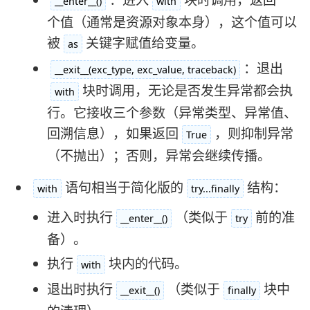
：进入
块时调用，返回一
__enter__()
with
个值（通常是资源对象本身），这个值可以
被
关键字赋值给变量。
as
：退出
__exit__(exc_type, exc_value, traceback)
块时调用，无论是否发生异常都会执
with
行。它接收三个参数（异常类型、异常值、
回溯信息），如果返回
，则抑制异常
True
（不抛出）；否则，异常会继续传播。
语句相当于简化版的
结构：
with
try...finally
进入时执行
（类似于
前的准
__enter__()
try
备）。
执行
块内的代码。
with
退出时执行
（类似于
块中
__exit__()
finally