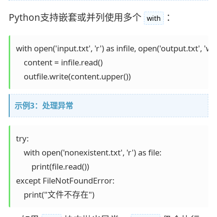
Python支持嵌套或并列使用多个
：
with
with open('input.txt', 'r') as infile, open('output.txt', 'w') 
    content = infile.read()

示例3：处理异常
try:

    with open('nonexistent.txt', 'r') as file:

        print(file.read())

except FileNotFoundError:
