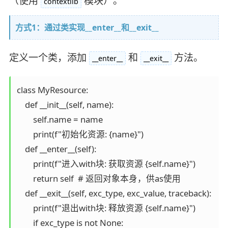
（使用
模块）。
contextlib
方式1：通过类实现__enter__和__exit__
定义一个类，添加
和
方法。
__enter__
__exit__
class MyResource:

    def __init__(self, name):

        self.name = name

        print(f"初始化资源: {name}")

    def __enter__(self):

        print(f"进入with块: 获取资源 {self.name}")

        return self  # 返回对象本身，供as使用

    def __exit__(self, exc_type, exc_value, traceback):

        print(f"退出with块: 释放资源 {self.name}")

        if exc_type is not None:
