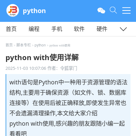
python
首页
编程
手机
软件
硬件
教程
平面
服务器
首页
脚本专栏
python
>
>
> python with使用
python with使用详解
2025-11-03 10:07:06
作者：令狐掌门
with语句是Python中一种用于资源管理的语法
结构,主要用于确保资源（如文件、锁、数据库
连接等）在使用后被正确释放,即使发生异常也
不会遗漏清理操作,本文给大家介绍
python with使用,感兴趣的朋友跟随小编一起
看看吧