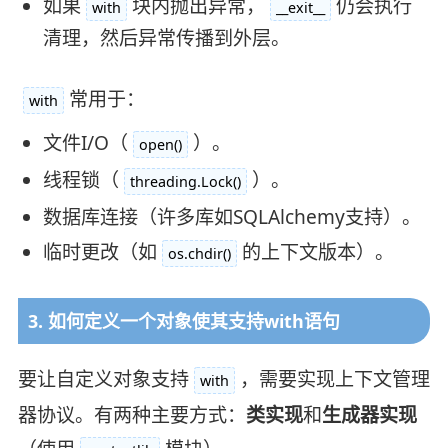
如果
块内抛出异常，
仍会执行
with
__exit__
清理，然后异常传播到外层。
常用于：
with
文件I/O（
）。
open()
线程锁（
）。
threading.Lock()
数据库连接（许多库如SQLAlchemy支持）。
临时更改（如
的上下文版本）。
os.chdir()
3. 如何定义一个对象使其支持with语句
要让自定义对象支持
，需要实现上下文管理
with
器协议。有两种主要方式：
类实现
和
生成器实现