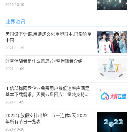
2025-10-10
业界资讯
美国设下计谋,用娘炮文化重塑日本,已影响至
中国
2021-11-19
时空伴随者是什么意思?时空伴随者介绍
2021-11-09
工信部称网盘企业免费用户最低速率应满足
基本下载需求，天翼云盘回应：坚决支持，
始终
2021-11-05
2022年放假安排出炉：五一连休5天 2022
年所有节日一览表
2021-10-26