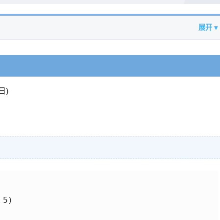
展开 ▾
日)
5)
