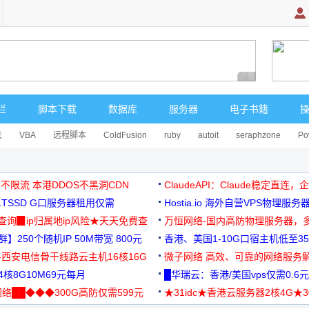
广告 商业广告，理
栏
脚本下载
数据库
服务器
电子书籍
关
VBA
远程脚本
ColdFusion
ruby
autoit
seraphzone
Po
 不限流 本港DDOS不黑洞CDN
ClaudeAPI：Claude稳定直连
G1TSSD G口服务器租用仅需
Hostia.io 海外自营VPS物理服务
可免费测试
址查询▉ip归属地ip风险★天天免费查
万恒网络-国内高防物理服务器，
】250个随机IP 50M带宽 800元
99元/月起
香港、美国1-10G口宿主机低至35
-西安电信骨干线路云主机16核16G
微子网络 高效、可靠的网络服务
核8G10M69元每月
█华瑞云：香港/美国vps仅需0.6元
络██◆◆◆300G高防仅需599元
★31idc★香港云服务器2核4G★