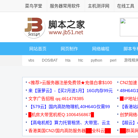
菜鸟学堂
服务器常用软件
主机测评网
在线工具
网站首页
网页制作
网络编程
脚本专
vbs
DOS/BAT
hta
htc
python
perl
游戏相
<推荐>云服务器注册免费领★充值白拿$100
CN2加速
来【菠萝云】-【买2月送1月】16G内存99元
48H64
文字广告招租 qq:461478385
3000+
▉IP地
【579云】国内高防物理机,40H64G仅需99
【香港站群
元
█机房大带宽机柜Q:1006456867█
创梦网络
【高电机柜】算力托管租赁、大带宽、云主
88元/月
【超云】4
机
香港美国CN2/国内高防服务器██全科云██
██群英网