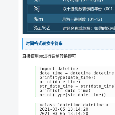
时间格式转换字符串
直接使用str进行强制转换即可
import datetime

date_time = datetime.datetime
print(type(date_time))

print(date_time)

str_date_time = str(date_time)
print(str_date_time)

<class 'datetime.datetime'>

2021-03-05 13:14:20

2021-03-05 13:14:20
