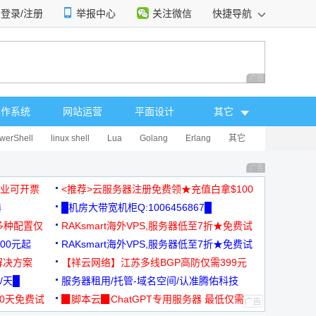
登录/注册
举报中心
关注微信
快捷导航
性选择
广告 商业广告，理
操作系统
网站运营
平面设计
其它
werShell
linux shell
Lua
Golang
Erlang
其它
广告 商业广告，理
，企业可开票
<推荐>云服务器注册免费领★充值白拿$100
器
█机房大带宽机柜Q:1006456867█
多种配置仅
RAKsmart海外VPS,服务器低至7折★免费试
00元起
用★
RAKsmart海外VPS,服务器低至7折★免费试
解决方案
用★
【祥云网络】江苏多线BGP高防仅需399元
/天█
服务器租用/托管-域名空间/认准腾佑科技
30天免费试
▉脚本云▉ChatGPT专用服务器 最低仅需