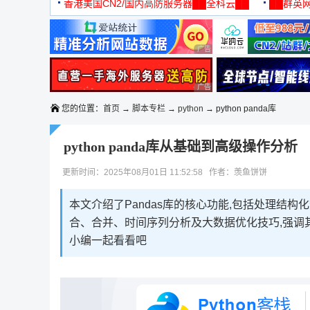
机
香港美国CN2/国内高防服务器██全科云██
██群英网
◆◆◆
广告 商业广告，理性选择
广告 商业广告，理性选择
您的位置：
首页
→
脚本专栏
→
python
→ python panda库
python panda库从基础到高级操作分析
更新时间：2025年08月01日 11:52:58 作者：羡鱼饼饼
本文介绍了Pandas库的核心功能,包括处理结构化数
合、合并、时间序列分析及大数据优化技巧,强调
小编一起看看吧