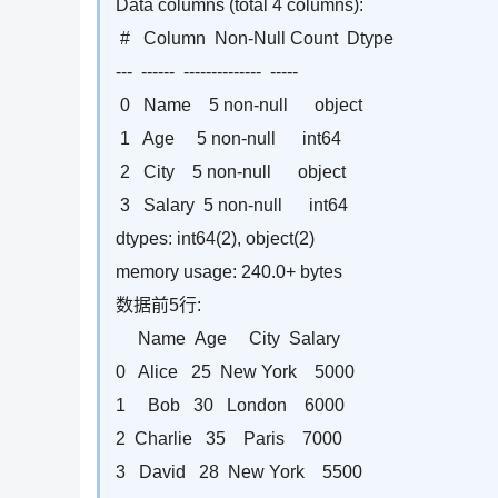
Data columns (total 4 columns):
# Column Non-Null Count Dtype
--- ------ -------------- -----
0 Name 5 non-null object
1 Age 5 non-null int64
2 City 5 non-null object
3 Salary 5 non-null int64
dtypes: int64(2), object(2)
memory usage: 240.0+ bytes
数据前5行:
Name Age City Salary
0 Alice 25 New York 5000
1 Bob 30 London 6000
2 Charlie 35 Paris 7000
3 David 28 New York 5500