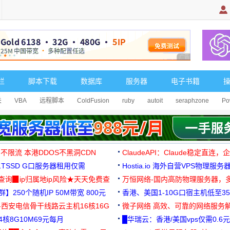
广告 商业广告，理
栏
脚本下载
数据库
服务器
电子书籍
关
VBA
远程脚本
ColdFusion
ruby
autoit
seraphzone
Po
 不限流 本港DDOS不黑洞CDN
ClaudeAPI：Claude稳定直连
G1TSSD G口服务器租用仅需
Hostia.io 海外自营VPS物理服务
可免费测试
址查询▉ip归属地ip风险★天天免费查
万恒网络-国内高防物理服务器，
】250个随机IP 50M带宽 800元
99元/月起
香港、美国1-10G口宿主机低至35
-西安电信骨干线路云主机16核16G
微子网络 高效、可靠的网络服务
核8G10M69元每月
█华瑞云：香港/美国vps仅需0.6元