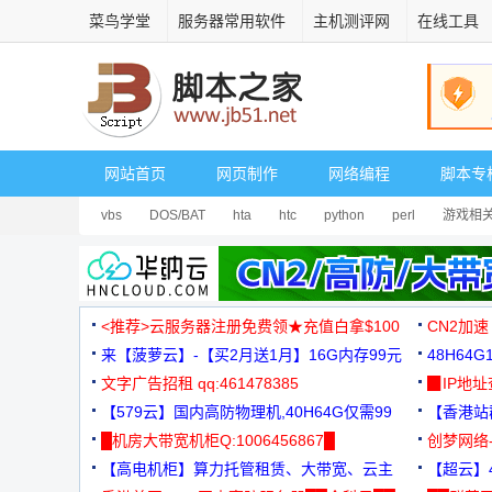
菜鸟学堂
服务器常用软件
主机测评网
在线工具
网站首页
网页制作
网络编程
脚本专
vbs
DOS/BAT
hta
htc
python
perl
游戏相
<推荐>云服务器注册免费领★充值白拿$100
CN2加速
来【菠萝云】-【买2月送1月】16G内存99元
48H64
文字广告招租 qq:461478385
3000+
▉IP地
【579云】国内高防物理机,40H64G仅需99
【香港站群
元
█机房大带宽机柜Q:1006456867█
创梦网络
【高电机柜】算力托管租赁、大带宽、云主
88元/月
【超云】4