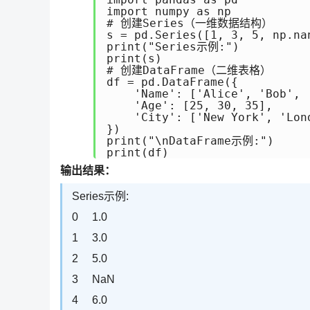
import numpy as np

# 创建Series（一维数据结构）

s = pd.Series([1, 3, 5, np.nan
print("Series示例:")

print(s)

# 创建DataFrame（二维表格）

df = pd.DataFrame({

    'Name': ['Alice', 'Bob', '
    'Age': [25, 30, 35],

    'City': ['New York', 'Lond
})

print("\nDataFrame示例:")

print(df)
输出结果：
Series示例:
0 1.0
1 3.0
2 5.0
3 NaN
4 6.0