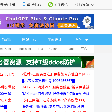
登录/注册
举报中心
关注微信
快捷导航
性选择
广告 商业广告，理
操作系统
网站运营
平面设计
其它
werShell
linux shell
Lua
Golang
Erlang
其它
广告 商业广告，理
，企业可开票
<推荐>云服务器注册免费领★充值白拿$100
器
█机房大带宽机柜Q:1006456867█
多种配置仅
RAKsmart海外VPS,服务器低至7折★免费试
00元起
用★
RAKsmart海外VPS,服务器低至7折★免费试
解决方案
用★
【祥云网络】江苏多线BGP高防仅需399元
/天█
服务器租用/托管-域名空间/认准腾佑科技