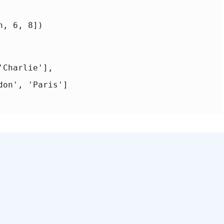
, 6, 8])

Charlie'],

on', 'Paris']
