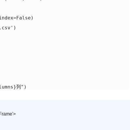
ndex=False)

csv')

lumns}列")
aFrame'>