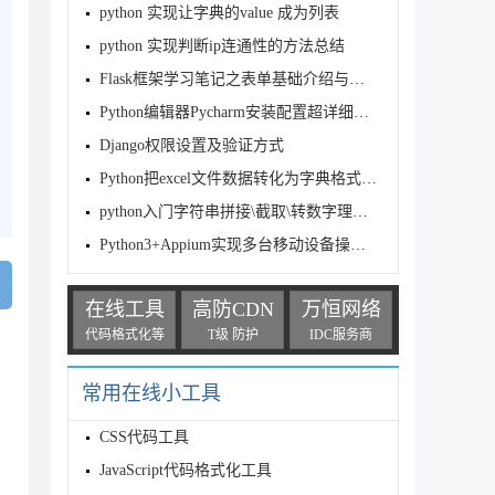
python 实现让字典的value 成为列表
python 实现判断ip连通性的方法总结
Flask框架学习笔记之表单基础介绍与表单提交方式
Python编辑器Pycharm安装配置超详细教程
Django权限设置及验证方式
Python把excel文件数据转化为字典格式存储详解
python入门字符串拼接\截取\转数字理解学习
Python3+Appium实现多台移动设备操作的方法
在线工具
高防CDN
万恒网络
代码格式化等
T级 防护
IDC服务商
常用在线小工具
CSS代码工具
JavaScript代码格式化工具